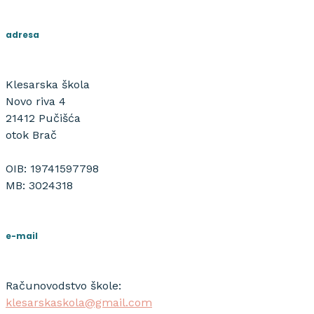
adresa
Klesarska škola
Novo riva 4
21412 Pučišća
otok Brač
OIB: 19741597798
MB: 3024318
e-mail
Računovodstvo škole:
klesarskaskola@gmail.com