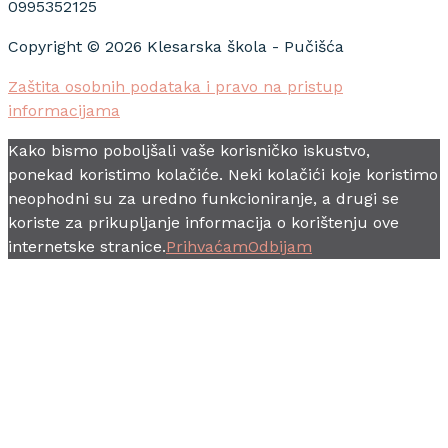
0995352125
Copyright © 2026 Klesarska škola - Pučišća
Zaštita osobnih podataka i pravo na pristup
informacijama
Kako bismo poboljšali vaše korisničko iskustvo,
ponekad koristimo kolačiće. Neki kolačići koje koristimo
neophodni su za uredno funkcioniranje, a drugi se
koriste za prikupljanje informacija o korištenju ove
internetske stranice.
Prihvaćam
Odbijam