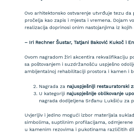
Ovo arhitektonsko ostvarenje utvrđuje tezu da 
pročelja kao zapis i mjesta i vremena. Dojam 
realizacija doprinosi onim nastojanjima iz kojih 
– Iri Rechner Šustar, Tatjani Baković Kukoč i En
Ovom nagradom žiri akcentira rekvalifikaciju po
sa poštovanjem i suzdržanošću uspješno odolije
ambijentalnoj rehabilitaciji prostora i kamen
Nagrada za
najuspješniji restauratorski 
U kategoriji
najuspješnije oblikovanje up
nagrada dodijeljena Srđanu Lukšiću za pr
Uvjerljiv i jedino mogući izbor materijala suk
simbolima, suptilnim profilacijama, odmjerene 
u kamenim rezovima i pukotinama različitih dilata