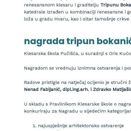
renesansnom klesaru i graditelju
Tripunu Boka
katedrale izrađen u kombinaciji renesansne i go
loža u gradu Hvaru, kao i oltar tamošnje crkve 
nagrada tripun bokanić
Klesarska škola Pučišća, u suradnji s Oris Kućo
Nagradom se vrednuju iznimna ostvarenja i po
Radove pristigle na natječaj ocijenio je stručni 
Nenad Fabijanić, dipl.ing.arh. i Zdravko Matijaši
U skladu s Pravilnikom Klesarske škole o nagra
konkuriraju za Nagradu u sljedećim kategorija
najuspješnije arhitektonsko ostvarenje