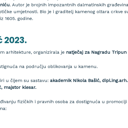
niću
. Autor je brojnih impozantnih dalmatinskih građevina 
tičke umjetnosti. Bio je i graditelj kamenog oltara crkve s
iz 1605. godine.
 2023.
m arhitekture, organizirala je
natječaj za Nagradu Tripun
stignuća na području oblikovanja u kamenu.
žiri u čijem su sastavu:
akademik Nikola Bašić, dipl.ing.arh.
ć, majstor klesar.
đivanju fizičkih i pravnih osoba za dostignuća u promociji
ma: