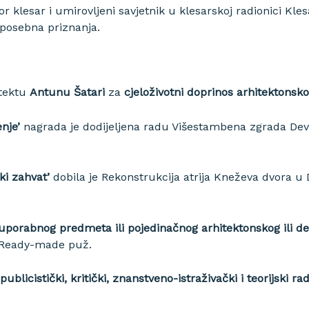
or klesar i umirovljeni savjetnik u klesarskoj radionici Kles
a posebna priznanja.
itektu
Antunu Šatari
za
cjeloživotni doprinos arhitektonsk
nje’
nagrada je dodijeljena radu Višestambena zgrada Dev
ki zahvat’
dobila je Rekonstrukcija atrija Kneževa dvora 
 uporabnog predmeta ili pojedinačnog arhitektonskog ili d
 Ready-made puž.
ublicistički, kritički, znanstveno-istraživački i teorijski rad