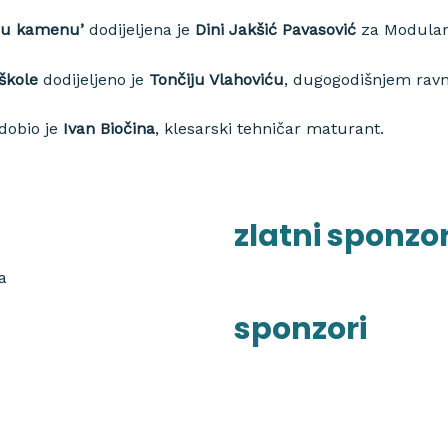
a u kamenu’
dodijeljena je
Dini Jakšić Pavasović
za Modularn
škole
dodijeljeno je
Tončiju Vlahoviću
, dugogodišnjem ravn
dobio je
Ivan Biočina
, klesarski tehničar maturant.
zlatni sponzo
a
sponzori