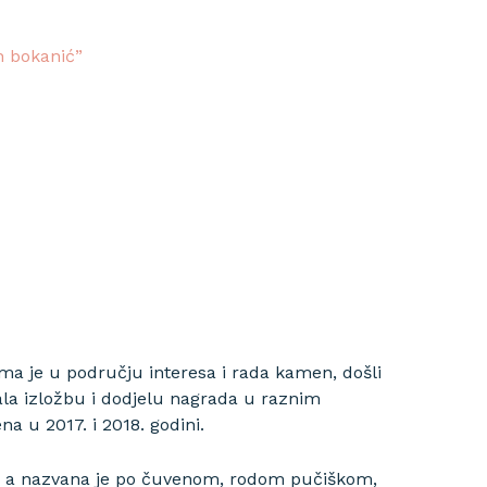
n bokanić”
dokumenti
natječaji
english
ojima je u području interesa i rada kamen, došli
rala izložbu i dodjelu nagrada u raznim
 u 2017. i 2018. godini.
n, a nazvana je po čuvenom, rodom pučiškom,