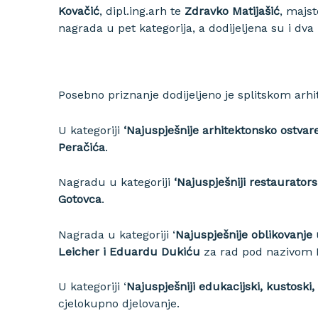
Kovačić
, dipl.ing.arh te
Zdravko Matijašić
, majst
nagrada u pet kategorija, a dodijeljena su i dv
Posebno priznanje dodijeljeno je splitskom arh
U kategoriji
‘Najuspješnije arhitektonsko ostvare
Peračića
.
Nagradu u kategoriji
‘Najuspješniji restaurators
Gotovca
.
Nagrada u kategoriji ‘
Najuspješnije oblikovanje
Leicher i Eduardu Dukiću
za rad pod nazivom
U kategoriji ‘
Najuspješniji edukacijski, kustoski, p
cjelokupno djelovanje.