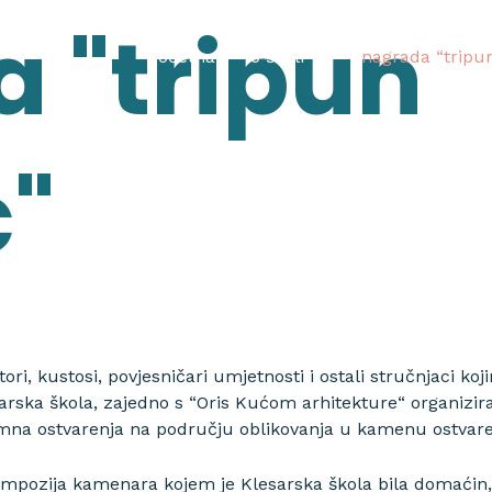
 "tripun
početna
o školi
nagrada “tripu
"
ori, kustosi, povjesničari umjetnosti i ostali stručnjaci k
sarska škola, zajedno s “Oris Kućom arhitekture“ organizi
na ostvarenja na području oblikovanja u kamenu ostvarena
impozija kamenara kojem je Klesarska škola bila domaći