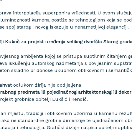
prava interpolacija superponira vrijednosti. U ovom sluč
voluminoznosti kamena postiže se tehnologijom koja se p
se spoj starog i novog iskazuje u nenametljivoj eleganciji.
iji Kukoč za projekt uređenja velikog dvorišta Starog grada
vijesnog ambijenta kojoj se pristupa suptilnim čitanjem gra
va iskušenju autorskog nadmetanja s povijesnim supstrato
 i beton skladno pridonose ukupnom oblikovnom i semantič
zahvat
odlukom žirija nije dodijeljena.
orabnog predmeta ili pojedinačnog arhitektonskog ili deko
ojekt grobnice obitelji Lukšić i Rendić.
ladan mjestu, tradiciji i oblikovnim uzorima u kamenu rezu
iako ne standardne grobne dimenzije te ujednačenom obrad
cija i tehnologija. Grafički dizajn natpisa obitelji suptiln