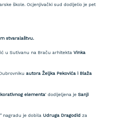
arske škole. Ocjenjivački sud dodijelio je pet
om stvaralaštvu.
ić u Sutivanu na Braču arhitekta
Vinka
u Dubrovniku
autora Željka Pekovića i Blaža
ekorativnog elementa
‘ dodijeljena je
Sanji
’
nagradu je dobila
Udruga Dragodid
za