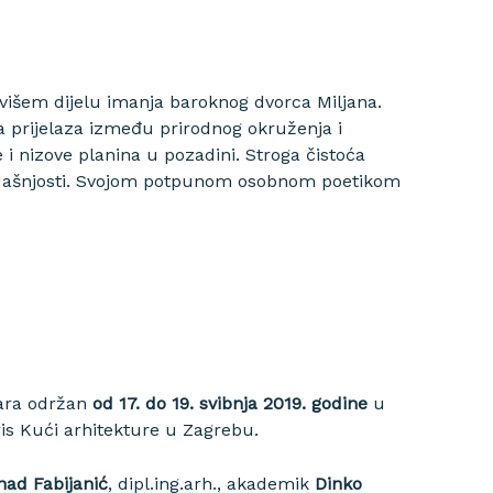
višem dijelu imanja baroknog dvorca Miljana.
a prijelaza između prirodnog okruženja i
e i nizove planina u pozadini. Stroga čistoća
sadašnjosti. Svojom potpunom osobnom poetikom
nara održan
od 17. do 19. svibnja 2019. godine
u
is Kući arhitekture u Zagrebu.
ad Fabijanić
, dipl.ing.arh., akademik
Dinko