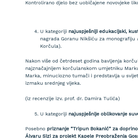
Kontrolirano djelo bez uobičajene novovjeke lik
U kategoriji
najuspješniji edukacijski, kust
nagrada Goranu Nikšiću za monografiju
Korčula).
Nakon više od četrdeset godina bavljenja korču
najznačajnijem korčulanskom
umjetniku Marku 
Marka, minuciozno tumači i predstavlja u svijetl
izmaku srednjeg vijeka.
(iz recenzije izv. prof. dr. Damira Tulića)
U kategoriji
najuspješnije oblikovanje su
Posebno
priznanje “Tripun Bokanić” za doprino
Álvaru Sizi za projekt Kapele Preobraženja Gos