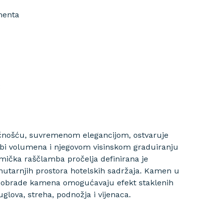
ementa
:
čnošću, suvremenom elegancijom, ostvaruje
lambi volumena i njegovom visinskom graduiranju
tmička raščlamba pročelja definirana je
unutarnjih prostora hotelskih sadržaja. Kamen u
re obrade kamena omogućavaju efekt staklenih
uglova, streha, podnožja i vijenaca.