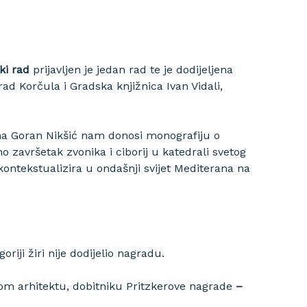
ski rad
prijavljen je jedan rad te je dodijeljena
ad Korčula i Gradska knjižnica Ivan Vidali,
a Goran Nikšić nam donosi monografiju o
završetak zvonika i ciborij u katedrali svetog
 kontekstualizira u ondašnji svijet Mediterana
na
riji žiri nije dodijelio nagradu.
om arhitektu, dobitniku Pritzkerove nagrade
–