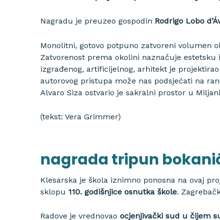
Nagradu je preuzeo gospodin
Rodrigo Lobo d’Áv
Monolitni, gotovo potpuno zatvoreni volumen o
Zatvorenost prema okolini naznačuje estetsku i
izgrađenog, artificijelnog, arhitekt je projekti
autorovog pristupa može nas podsjećati na ra
Alvaro Siza ostvario je sakralni prostor u Miljan
(tekst: Vera Grimmer)
nagrada tripun bokanić
Klesarska je škola iznimno ponosna na ovaj pr
sklopu
110. godišnjice osnutka škole
. Zagrebačk
Radove je vrednovao
ocjenjivački sud u čijem su