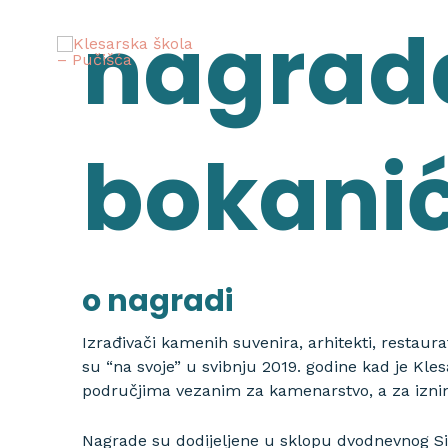
Skip
nagrada
to
content
bokanić
o nagradi
Izrađivači kamenih suvenira, arhitekti, restaurat
su “na svoje” u svibnju 2019. godine kad je Kle
područjima vezanim za kamenarstvo, a za iznim
Nagrade su dodijeljene u sklopu dvodnevnog S