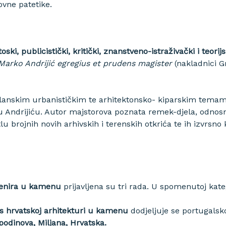
ovne patetike.
oski, publicistički, kritički, znanstveno-istraživački i teorij
Marko Andrijić egregius et prudens magister
(nakladnici Gr
lanskim urbanističkim te arhitektonsko-
kiparskim temam
Andrijiću. Autor majstorova poznata remek-djela, odnosno 
u brojnih novih arhivskih i terenskih otkrića te ih izvrsno
venira u kamenu
prijavljena su tri rada. U spomenutoj katego
s hrvatskoj arhitekturi u kamenu
dodjeljuje se portugalsk
podinova, Miljana, Hrvatska.