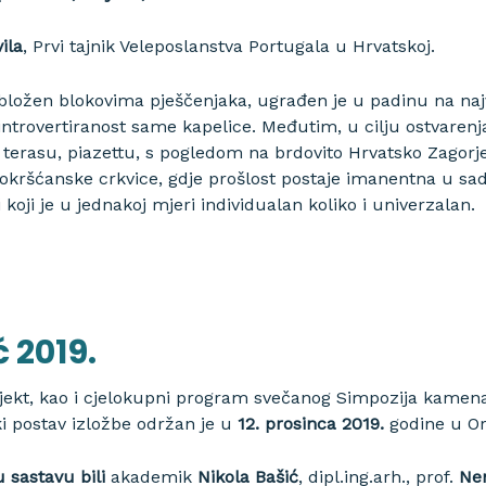
ila
, Prvi tajnik Veleposlanstva Portugala u Hrvatskoj.
bložen blokovima pješčenjaka, ugrađen je u padinu na naj
ntrovertiranost same kapelice. Međutim, u cilju ostvarenj
rao terasu, piazettu, s pogledom na brdovito Hrvatsko Zagorj
nokršćanske crkvice, gdje prošlost postaje imanentna u 
i koji je u jednakoj mjeri individualan koliko i univerzalan.
 2019.
ojekt, kao i cjelokupni program svečanog Simpozija kame
i postav izložbe održan je u
12. prosinca 2019.
godine u Or
 sastavu bili
akademik
Nikola Bašić
, dipl.ing.arh., prof.
Nen