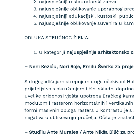
najuspješniji restauratorski zahvat
najuspješnije oblikovanje uporabnog pred
najuspješniji edukacijski, kustoski, publici
najuspješnije oblikovanje suvenira u ka
ODLUKA STRUČNOG ŽIRIJA:
U kategoriji
najuspješnije arhitektonsko o
– Neni Keziću, Nori Roje, Emilu Šverko za proj
S dugogodišnjom strepnjom dugo očekivani Hot
prijateljstvo s okruženjem i čini skladni dopri
uvelike pridonosi vješta upotreba Bračkog kamen
modulom i rasterom horizontalnih i vertikalnih
formi masivnih obloga rastera u kontrastu je 
negativa u oblikovanju pročelja. Očita je znala
– Studiju Ante Murales / Ante Nikša Bilić za pr