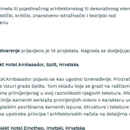
meta ili pojedinačnog arhitektonskog ili dekorativnog el
stički, kritički, znanstveno-istraživački i teorijski rad
menu
stvarenje
prijavljeno je 14 projekata. Nagrada se dodjeljuje
ekt Hotel Ambasador, Split, Hrvatska
el Ambasador pojavio se kao ugodno iznenađenje. Prozra
nos vizuri grada Splita. Tom skladu koje se gradi na rašč
a primijenjenog u svoj raznolikosti njegovih tekstura. Ri
 linija kamenih serklaža promjenjivih ovisno o karakteru 
s glatkim površinama kamenih ispuna. Strukture i tekstu
čka upotreba principa i arhitektonskih načela na detaljima 
ojekt Hotel Emotheo, Imotski, Hrvatska