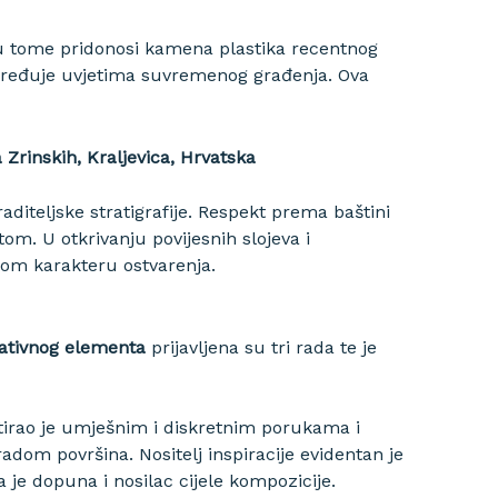
aju tome pridonosi kamena plastika recentnog
određuje uvjetima suvremenog građenja. Ova
 Zrinskih, Kraljevica, Hrvatska
diteljske stratigrafije. Respekt prema baštini
m. U otkrivanju povijesnih slojeva i
kom karakteru ostvarenja.
rativnog elementa
prijavljena su tri rada te je
ltirao je umješnim i diskretnim porukama i
om površina. Nositelj inspiracije evidentan je
a je dopuna i nosilac cijele kompozicije.