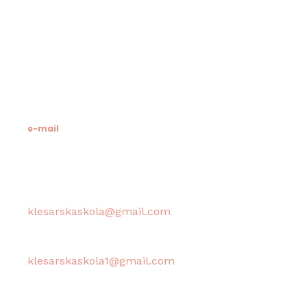
Novo riva 4
21412 Pučišća
otok Brač
OIB: 19741597798
MB: 3024318
e-mail
Računovodstvo škole:
klesarskaskola@gmail.com
Tajništvo škole / Ravnateljica:
klesarskaskola1@gmail.com