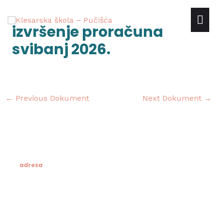
Skip
mai
to
Post
izvršenje proračuna
content
navigation
me
svibanj 2026.
←
Previous Dokument
Next Dokument
→
adresa
Klesarska škola