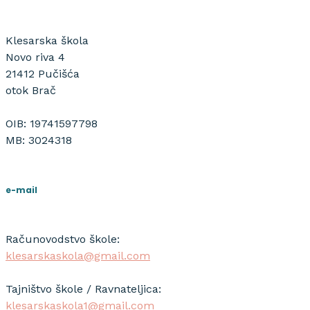
Klesarska škola
Novo riva 4
21412 Pučišća
otok Brač
OIB: 19741597798
MB: 3024318
e-mail
Računovodstvo škole:
klesarskaskola@gmail.com
Tajništvo škole / Ravnateljica:
klesarskaskola1@gmail.com