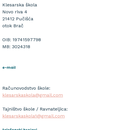
Klesarska škola
Novo riva 4
21412 Pučišća
otok Brač
OIB: 19741597798
MB: 3024318
e-mail
Računovodstvo škole:
klesarskaskola@gmail.com
Tajništvo škole / Ravnateljica:
klesarskaskola1@gmail.com
telefonski brojevi