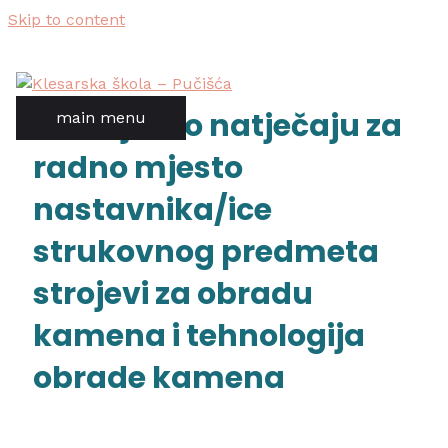
Skip to content
obavijest o natječaju za
main menu
radno mjesto
nastavnika/ice
strukovnog predmeta
strojevi za obradu
kamena i tehnologija
obrade kamena