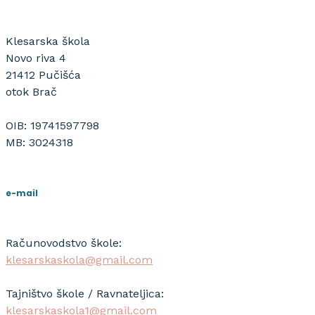
Klesarska škola
Novo riva 4
21412 Pučišća
otok Brač
OIB: 19741597798
MB: 3024318
e-mail
Računovodstvo škole:
klesarskaskola@gmail.com
Tajništvo škole / Ravnateljica:
klesarskaskola1@gmail.com