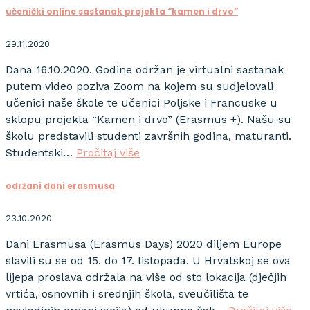
učenički online sastanak projekta “kamen i drvo”
29.11.2020
Dana 16.10.2020. Godine održan je virtualni sastanak
putem video poziva Zoom na kojem su sudjelovali
učenici naše škole te učenici Poljske i Francuske u
sklopu projekta “Kamen i drvo” (Erasmus +). Našu su
školu predstavili studenti završnih godina, maturanti.
Studentski…
Pročitaj više
održani dani erasmusa
23.10.2020
Dani Erasmusa (Erasmus Days) 2020 diljem Europe
slavili su se od 15. do 17. listopada. U Hrvatskoj se ova
lijepa proslava održala na više od sto lokacija (dječjih
vrtića, osnovnih i srednjih škola, sveučilišta te