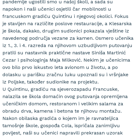
pandemije ugostili smo u našoj školi, a sada su
napokon i naši učenici osjetili čar mobilnosti u
francuskom gradiću Quintinu i njegovoj okolici. Fokus
je stavljen na različite poslove restauracije, a Klesarska
je škola, dakako, drugim sudionici pokazala vještine iz
navedenog područja vezane za kamen. Osmero učenika
iz 1., 3. i 4. razreda na njihovom uzbudljivom putovanju
pratili su nastavnik praktične nastave Siniša Martinić
Cezar i psihologinja Maja Milković. Nekim je učenicima
ovo bilo prvo iskustvo leta avionom u životu, a po
dolasku u parišku zračnu luku upoznali su i vršnjake
iz Poljske, također sudionike na projektu.
U Quintinu, gradiću na sjeverozapadu Francuske,
nalazila se škola domaćin ovog putovanja opremljena
učeničkim domom, restoranom i velikim salama za
obradu drva, kamena i betona te njihovu montažu.
Nakon obilaska gradića o kojem im je ravnateljica
tamošnje škole, gospođa Cola, ispričala zanimljivu
povijest, naši su učenici napravili prekrasan uzorak