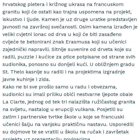
hrvatskog pletera i križnog ukrasa na francuskom
granitu koji će ostati kao trajna uspomena na projekt,
iskustvo i ljude. Kamen je uz druge uratke predstavljen
javnosti na završnoj svečanosti. Osim kamena izrađen je
veliki cvjetni lonac od drva u koji će biti zasađeno
cvijeće te betonirani znak Erasmusa koji su učenici
zajednički napravili. Sitnije suvenire od drveta koje su
radili, puzzle i kućice za ptice potpisane od strane svih
sudionika, ponosno su donijeli kući. U obližnjem gradu
St. Thelo kasnije su radili i na projektima izgradnje
javne kuhinje i zida.
Kako ne bi sve prošlo samo u radu i obvezama,
sudionici su imali priliku obići nestvarne ljepote obale
La Clarte, jednog od tek tri nalazišta ružičastog granita
na svijetu, nastalog u erupciji vulkana. Posjetili su
zatim i partnerske tvrtke škole u koje se francuski
učenici šalju na vanjsku praktičnu nastavu. Usporedili
su dojmove te se vratili u školu na ručak i završetak
projekta uz prezentaciju novinarima.