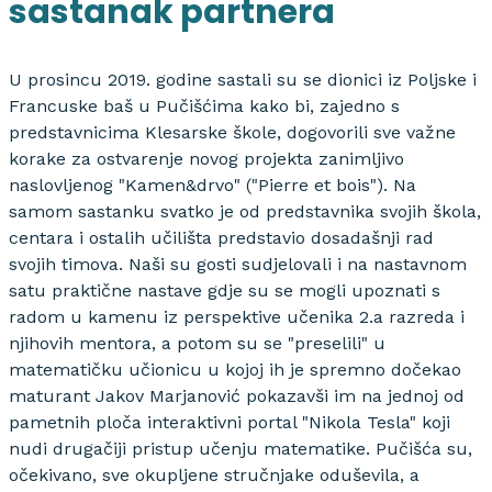
sastanak partnera
U prosincu 2019. godine sastali su se dionici iz Poljske i
Francuske baš u Pučišćima kako bi, zajedno s
predstavnicima Klesarske škole, dogovorili sve važne
korake za ostvarenje novog projekta zanimljivo
naslovljenog "Kamen&drvo" ("Pierre et bois"). Na
samom sastanku svatko je od predstavnika svojih škola,
centara i ostalih učilišta predstavio dosadašnji rad
svojih timova. Naši su gosti sudjelovali i na nastavnom
satu praktične nastave gdje su se mogli upoznati s
radom u kamenu iz perspektive učenika 2.a razreda i
njihovih mentora, a potom su se "preselili" u
matematičku učionicu u kojoj ih je spremno dočekao
maturant Jakov Marjanović pokazavši im na jednoj od
pametnih ploča interaktivni portal "Nikola Tesla" koji
nudi drugačiji pristup učenju matematike. Pučišća su,
očekivano, sve okupljene stručnjake oduševila, a