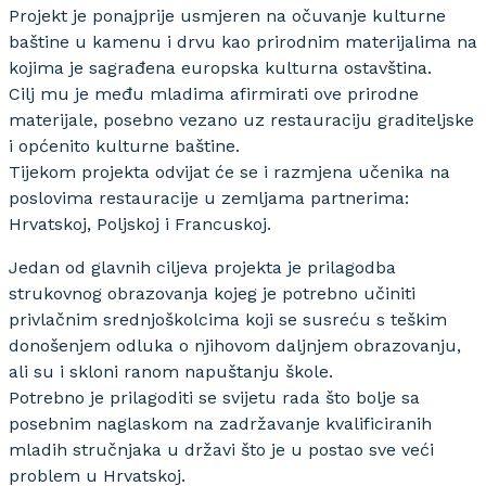
Projekt je ponajprije usmjeren na očuvanje kulturne
baštine u kamenu i drvu kao prirodnim materijalima na
kojima je sagrađena europska kulturna ostavština.
Cilj mu je među mladima afirmirati ove prirodne
materijale, posebno vezano uz restauraciju graditeljske
i općenito kulturne baštine.
Tijekom projekta odvijat će se i razmjena učenika na
poslovima restauracije u zemljama partnerima:
Hrvatskoj, Poljskoj i Francuskoj.
Jedan od glavnih ciljeva projekta je prilagodba
strukovnog obrazovanja kojeg je potrebno učiniti
privlačnim srednjoškolcima koji se susreću s teškim
donošenjem odluka o njihovom daljnjem obrazovanju,
ali su i skloni ranom napuštanju škole.
Potrebno je prilagoditi se svijetu rada što bolje sa
posebnim naglaskom na zadržavanje kvalificiranih
mladih stručnjaka u državi što je u postao sve veći
problem u Hrvatskoj.