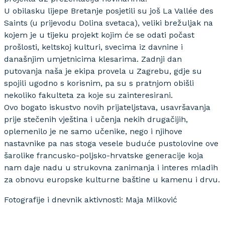
U obilasku lijepe Bretanje posjetili su još La Vallée des
Saints (u prijevodu Dolina svetaca), veliki brežuljak na
kojem je u tijeku projekt kojim će se odati počast
prošlosti, keltskoj kulturi, svecima iz davnine i
današnjim umjetnicima klesarima. Zadnji dan
putovanja naša je ekipa provela u Zagrebu, gdje su
spojili ugodno s korisnim, pa su s pratnjom obišli
nekoliko fakulteta za koje su zainteresirani.
Ovo bogato iskustvo novih prijateljstava, usavršavanja
prije stečenih vještina i učenja nekih drugačijih,
oplemenilo je ne samo učenike, nego i njihove
nastavnike pa nas stoga vesele buduće pustolovine ove
šarolike francusko-poljsko-hrvatske generacije koja
nam daje nadu u strukovna zanimanja i interes mladih
za obnovu europske kulturne baštine u kamenu i drvu.
Fotografije i dnevnik aktivnosti: Maja Milković