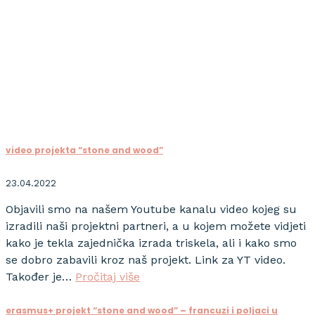
video projekta “stone and wood”
23.04.2022
Objavili smo na našem Youtube kanalu video kojeg su
izradili naši projektni partneri, a u kojem možete vidjeti
kako je tekla zajednička izrada triskela, ali i kako smo
se dobro zabavili kroz naš projekt. Link za YT video.
Također je…
Pročitaj više
erasmus+ projekt “stone and wood” – francuzi i poljaci u