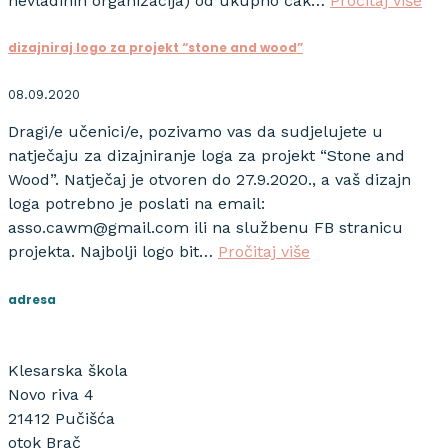
nevladinih organizacija) od ukupno čak…
Pročitaj više
dizajniraj logo za projekt “stone and wood”
08.09.2020
Dragi/e učenici/e, pozivamo vas da sudjelujete u
natječaju za dizajniranje loga za projekt “Stone and
Wood”. Natječaj je otvoren do 27.9.2020., a vaš dizajn
loga potrebno je poslati na email:
asso.cawm@gmail.com ili na službenu FB stranicu
projekta. Najbolji logo bit…
Pročitaj više
adresa
Klesarska škola
Novo riva 4
21412 Pučišća
otok Brač