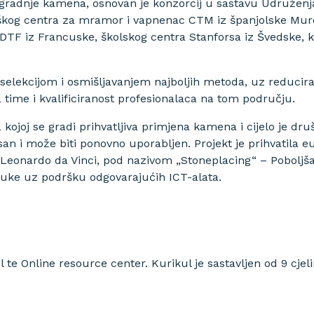
gradnje kamena, osnovan je konzorcij u sastavu Udruženj
loškog centra za mramor i vapnenac CTM iz španjolske Mu
TF iz Francuske, školskog centra Stanforsa iz Švedske,
a selekcijom i osmišljavanjem najboljih metoda, uz reduc
 a time i kvalificiranost profesionalaca na tom području.
 kojoj se gradi prihvatljiva primjena kamena i cijelo je dru
asan i može biti ponovno uporabljen. Projekt je prihvatila
Leonardo da Vinci, pod nazivom „Stoneplacing“ – Poboljšanj
ke uz podršku odgovarajućih ICT-alata.
 te Online resource center. Kurikul je sastavljen od 9 cjeli