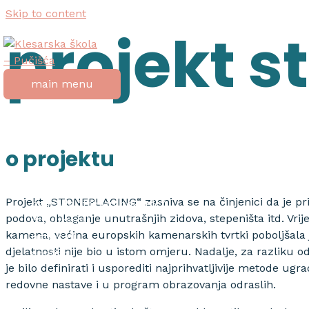
Skip to content
projekt s
main menu
početna
o školi
o projektu
Projekt „STONEPLACING“ zasniva se na činjenici da je pr
nagrada “tripun bokanić”
podova, oblaganje unutrašnjih zidova, stepeništa itd. Vrij
dokumenti
kamena, većina europskih kamenarskih tvrtki poboljšala
natječaji
djelatnosti nije bio u istom omjeru. Nadalje, za razliku 
english
je bilo definirati i usporediti najprihvatljivije metode 
redovne nastave i u program obrazovanja odraslih.