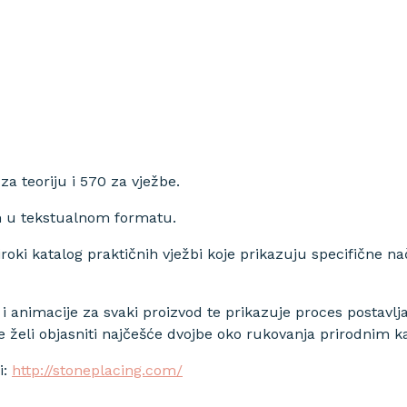
a teoriju i 570 za vježbe.
m u tekstualnom formatu.
iroki katalog praktičnih vježbi koje prikazuju specifične 
i animacije za svaki proizvod te prikazuje proces postavl
 se želi objasniti najčešće dvojbe oko rukovanja prirodni
i:
http://stoneplacing.com/