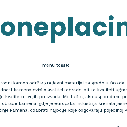
toneplaci
menu toggle
irodni kamen održiv građevni materijal za gradnju fasada, 
ednost kamena ovisi o kvaliteti obrade, ali i o kvaliteti u
 je kvalitetu svojih proizvoda. Međutim, ako usporedimo
od obrade kamena, gdje je europska industrija kreirala jasn
ugradnje kamena, odabrati najbolje koje odgovaraju pojedino