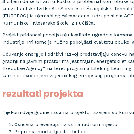
S ciljem da se uhvati u koštac s problematikom obuke u
konzultantske tvrtke AtinServices iz Španjolske, Tehno
(EUROROC) iz njemačkog Wiesbadena, udruge škola AOCD
Rumunjske i Klesarske škole iz Pučišća.
Projekt pridonosi poboljšanju kvalitete ugradnje kamen
industrije. Pri tome je nužno poboljšati kvalitetu obuke,
Očuvanje energije i održivi razvoj predstavljaju osnovu na
gradnji na javnim prostorima jest trajan, energetski efik
Executive Agency“, na teret programa Lifelong Learning: 
kamena uvođenjem zajedničkog europskog programa obu
rezultati projekta
Tijekom dvije godine rada na projektu razvijeni su kurikul
Osnovna prevencija rizika na radnom mjestu
Priprema morta, ljepila i betona