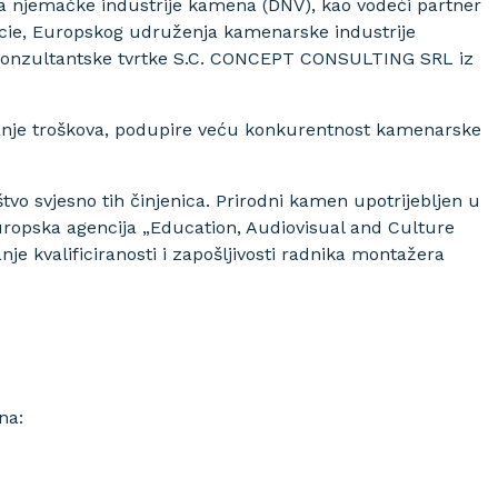
a njemačke industrije kamena (DNV), kao vodeći partner
rcie, Europskog udruženja kamenarske industrije
 konzultantske tvrtke S.C. CONCEPT CONSULTING SRL iz
iranje troškova, podupire veću konkurentnost kamenarske
štvo svjesno tih činjenica. Prirodni kamen upotrijebljen u
 europska agencija „Education, Audiovisual and Culture
e kvalificiranosti i zapošljivosti radnika montažera
na: