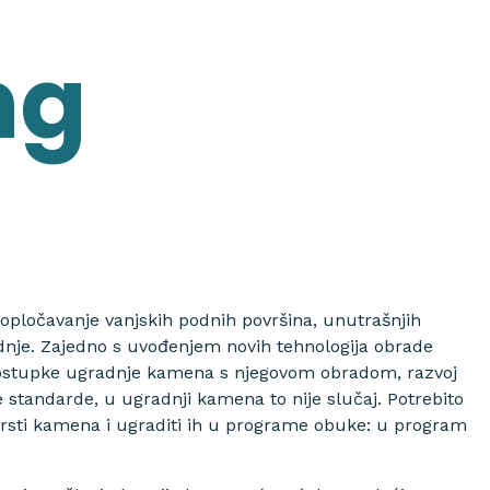
ng
opločavanje vanjskih podnih površina, unutrašnjih
gradnje. Zajedno s uvođenjem novih tehnologija obrade
 postupke ugradnje kamena s njegovom obradom, razvoj
e standarde, u ugradnji kamena to nije slučaj. Potrebito
j vrsti kamena i ugraditi ih u programe obuke: u program