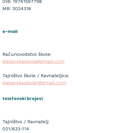
OIB: 19741597798
MB: 3024318
e-mail
Računovodstvo škole:
klesarskaskola@gmail.com
Tajništvo škole / Ravnateljica:
klesarskaskola1@gmail.com
telefonski brojevi
Tajništvo / Ravnatelj:
021/633-114