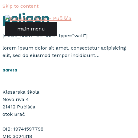
Skip to content
poligon
main menu
[social_board id=”1338″ type=”wall”]
lorem ipsum dolor sit amet, consectetur adipisicing
elit, sed do eiusmod tempor incididunt…
adresa
Klesarska škola
Novo riva 4
21412 Pučišća
otok Brač
OIB: 19741597798
MB: 3024318