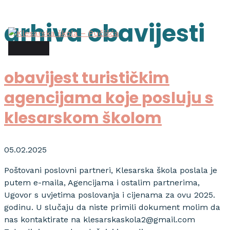
Skip
to
arhiva obavijesti
main
content
menu
obavijest turističkim
agencijama koje posluju s
klesarskom školom
05.02.2025
Poštovani poslovni partneri, Klesarska škola poslala je
putem e-maila, Agencijama i ostalim partnerima,
Ugovor s uvjetima poslovanja i cijenama za ovu 2025.
godinu. U slučaju da niste primili dokument molim da
nas kontaktirate na klesarskaskola2@gmail.com