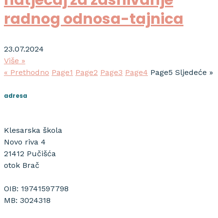
radnog odnosa-tajnica
23.07.2024
Više »
« Prethodno
Page
1
Page
2
Page
3
Page
4
Page
5
Sljedeće »
adresa
Klesarska škola
Novo riva 4
21412 Pučišća
otok Brač
OIB: 19741597798
MB: 3024318