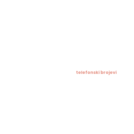
telefonski brojevi
Tajništvo / Ravnatelj:
021/633-114
Računovodstvo:
021/633-076
Informacije za roditelje -