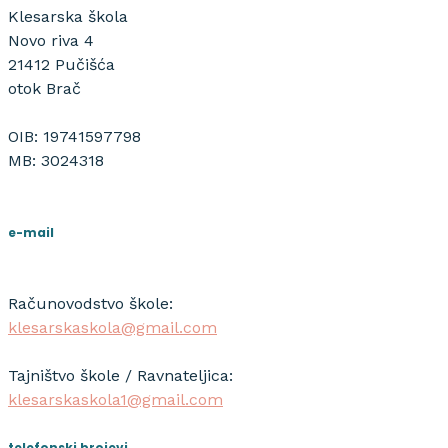
Klesarska škola
Novo riva 4
21412 Pučišća
otok Brač
OIB: 19741597798
MB: 3024318
e-mail
Računovodstvo škole:
klesarskaskola@gmail.com
Tajništvo škole / Ravnateljica:
klesarskaskola1@gmail.com
telefonski brojevi