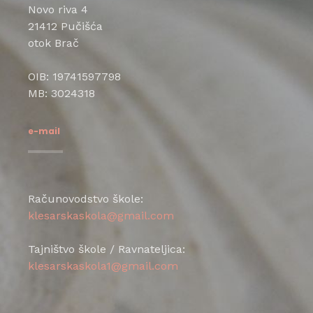
Novo riva 4
21412 Pučišća
otok Brač
OIB: 19741597798
MB: 3024318
e-mail
Računovodstvo škole:
klesarskaskola@gmail.com
Tajništvo škole / Ravnateljica:
klesarskaskola1@gmail.com