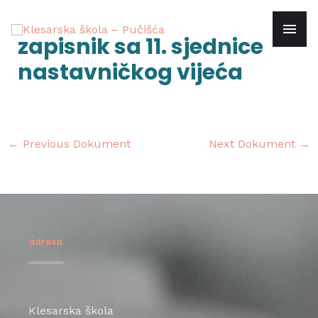
Skip
mai
to
Post
zapisnik sa 11. sjednice
content
navigation
men
nastavničkog vijeća
←
Previous Dokument
Next Dokument
→
adresa
Klesarska škola