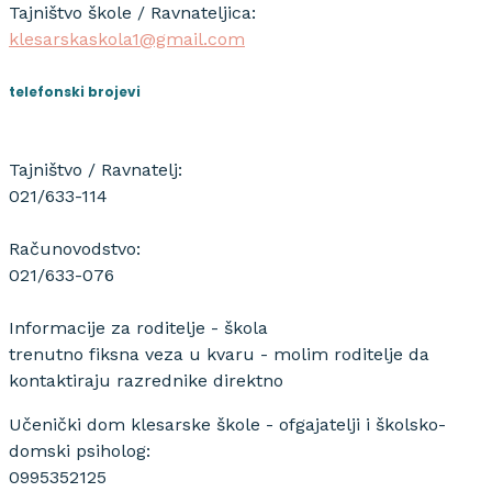
Tajništvo škole / Ravnateljica:
klesarskaskola1@gmail.com
telefonski brojevi
Tajništvo / Ravnatelj:
021/633-114
Računovodstvo:
021/633-076
Informacije za roditelje - škola
trenutno fiksna veza u kvaru - molim roditelje da
kontaktiraju razrednike direktno
Učenički dom klesarske škole - ofgajatelji i školsko-
domski psiholog:
0995352125