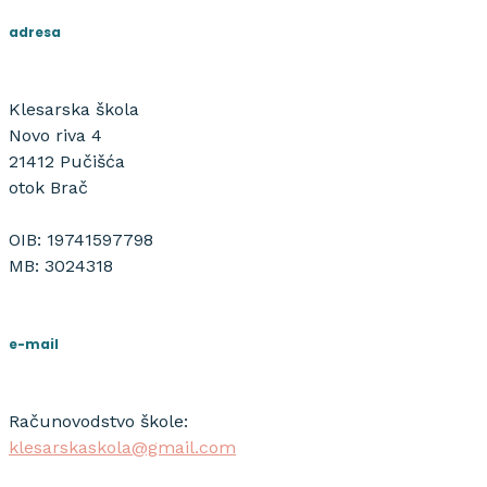
adresa
Klesarska škola
Novo riva 4
21412 Pučišća
otok Brač
OIB: 19741597798
MB: 3024318
e-mail
Računovodstvo škole:
klesarskaskola@gmail.com