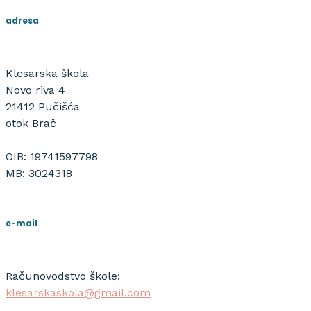
adresa
Klesarska škola
Novo riva 4
21412 Pučišća
otok Brač
OIB: 19741597798
MB: 3024318
e-mail
Računovodstvo škole:
klesarskaskola@gmail.com