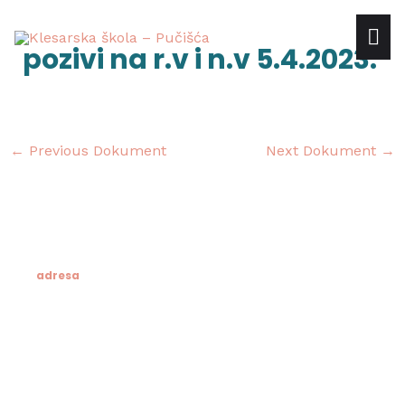
Skip
mai
to
Post
pozivi na r.v i n.v 5.4.2023.
content
navigation
me
←
Previous Dokument
Next Dokument
→
adresa
Klesarska škola
Novo riva 4