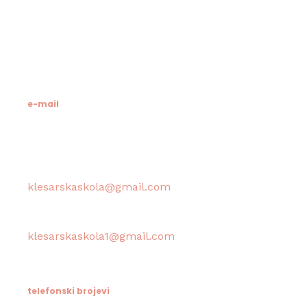
21412 Pučišća
otok Brač
OIB: 19741597798
MB: 3024318
e-mail
Računovodstvo škole:
klesarskaskola@gmail.com
Tajništvo škole / Ravnateljica:
klesarskaskola1@gmail.com
telefonski brojevi