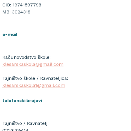
OIB: 19741597798
MB: 3024318
e-mail
Računovodstvo škole:
klesarskaskola@gmail.com
Tajništvo škole / Ravnateljica:
klesarskaskola1@gmail.com
telefonski brojevi
Tajništvo / Ravnatelj:
021/633-114