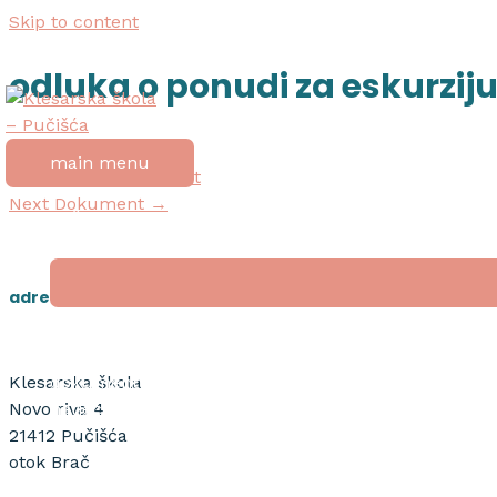
Skip to content
odluka o ponudi za eskurziju
Post navigation
main menu
←
Previous Dokument
Next Dokument
→
početna
o školi
adresa
nagrada “tripun bokanić”
dokumenti
Klesarska škola
natječaji
Novo riva 4
21412 Pučišća
otok Brač