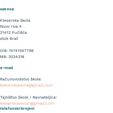
adresa
Klesarska škola
Novo riva 4
21412 Pučišća
otok Brač
OIB: 19741597798
MB: 3024318
e-mail
Računovodstvo škole:
klesarskaskola@gmail.com
Tajništvo škole / Ravnateljica:
klesarskaskola1@gmail.com
telefonski brojevi