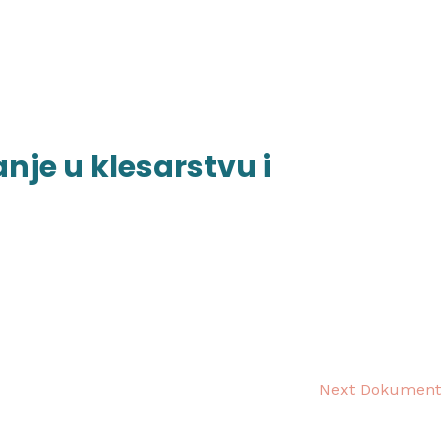
početna
o školi
nag
nje u klesarstvu i
Next Dokument