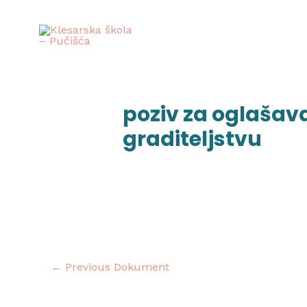
Skip
to
content
Post
navigation
poziv za oglašava
graditeljstvu
←
Previous Dokument