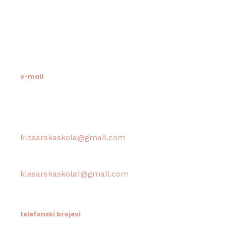
21412 Pučišća
otok Brač
OIB: 19741597798
MB: 3024318
e-mail
Računovodstvo škole:
klesarskaskola@gmail.com
Tajništvo škole / Ravnateljica:
klesarskaskola1@gmail.com
telefonski brojevi