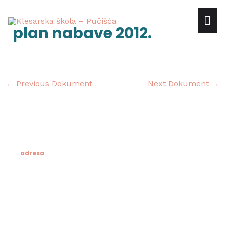
Skip
mai
to
Post
plan nabave 2012.
content
navigation
me
←
Previous Dokument
Next Dokument
→
adresa
Klesarska škola
Novo riva 4