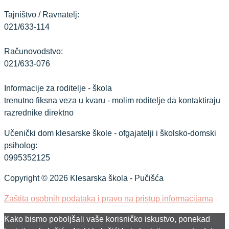
Tajništvo / Ravnatelj:
021/633-114
Računovodstvo:
021/633-076
Informacije za roditelje - škola
trenutno fiksna veza u kvaru - molim roditelje da kontaktiraju
razrednike direktno
Učenički dom klesarske škole - ofgajatelji i školsko-domski
psiholog:
0995352125
Copyright © 2026 Klesarska škola - Pučišća
Zaštita osobnih podataka i pravo na pristup informacijama
Kako bismo poboljšali vaše korisničko iskustvo, ponekad