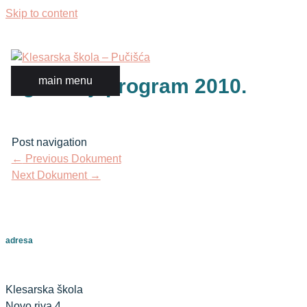
Skip to content
godišnji program 2010.
main menu
Post navigation
←
Previous Dokument
Next Dokument
→
adresa
Klesarska škola
Novo riva 4