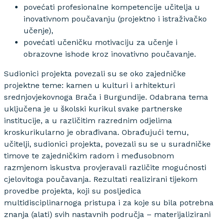
povećati profesionalne kompetencije učitelja u
inovativnom poučavanju (projektno i istraživačko
učenje),
povećati učeničku motivaciju za učenje i
obrazovne ishode kroz inovativno poučavanje.
Sudionici projekta povezali su se oko zajedničke
projektne teme: kamen u kulturi i arhitekturi
srednjovjekovnoga Brača i Burgundije. Odabrana tema
uključena je u školski kurikul svake partnerske
institucije, a u različitim razrednim odjelima
kroskurikularno je obrađivana. Obrađujući temu,
učitelji, sudionici projekta, povezali su se u suradničke
timove te zajedničkim radom i međusobnom
razmjenom iskustva provjeravali različite mogućnosti
cjelovitoga poučavanja. Rezultati realizirani tijekom
provedbe projekta, koji su posljedica
multidisciplinarnoga pristupa i za koje su bila potrebna
znanja (alati) svih nastavnih područja – materijalizirani