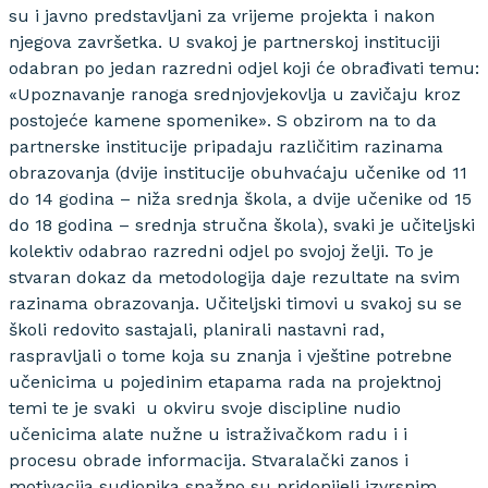
su i javno predstavljani za vrijeme projekta i nakon
njegova završetka. U svakoj je partnerskoj instituciji
odabran po jedan razredni odjel koji će obrađivati temu:
«Upoznavanje ranoga srednjovjekovlja u zavičaju kroz
postojeće kamene spomenike». S obzirom na to da
partnerske institucije pripadaju različitim razinama
obrazovanja (dvije institucije obuhvaćaju učenike od 11
do 14 godina – niža srednja škola, a dvije učenike od 15
do 18 godina – srednja stručna škola), svaki je učiteljski
kolektiv odabrao razredni odjel po svojoj želji. To je
stvaran dokaz da metodologija daje rezultate na svim
razinama obrazovanja. Učiteljski timovi u svakoj su se
školi redovito sastajali, planirali nastavni rad,
raspravljali o tome koja su znanja i vještine potrebne
učenicima u pojedinim etapama rada na projektnoj
temi te je svaki u okviru svoje discipline nudio
učenicima alate nužne u istraživačkom radu i i
procesu obrade informacija. Stvaralački zanos i
motivacija sudionika snažno su pridonijeli izvrsnim