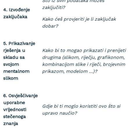
Što iz svih podataka možeš
zaključiti?
4. Izvođenje
zaključaka
Kako ćeš provjeriti je li zaključak
dobar?
5. Prikazivanje
rješenja u
Kako bi to mogao prikazati i prenijeti
skladu sa
drugima (slikom, riječju, grafikonom,
svojom
kombinacijom slike i riječi, brojevnim
mentalnom
prikazom, modelom …)?
slikom
6. Osvješćivanje
uporabne
Gdje bi ti moglo koristiti ovo što si
vrijednosti
upravo naučio?
stečenoga
znanja