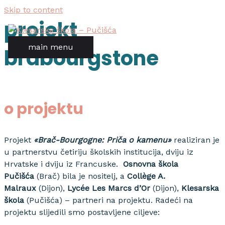
Skip to content
projekt
main menu
brabourgstone
o projektu
Projekt
«Brač-Bourgogne: Priča o kamenu»
realiziran je
u partnerstvu četiriju školskih institucija, dviju iz
Hrvatske i dviju iz Francuske.
Osnovna škola
Pučišća
(Brač) bila je nositelj, a
Collège A.
Malraux
(Dijon),
Lycée Les Marcs d’Or
(Dijon),
Klesarska
škola
(Pučišća) – partneri na projektu. Radeći na
projektu slijedili smo postavljene ciljeve: