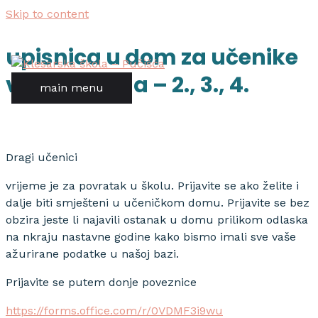
Skip to content
upisnica u dom za učenike
viših razreda – 2., 3., 4.
main menu
Dragi učenici
vrijeme je za povratak u školu. Prijavite se ako želite i
dalje biti smješteni u učeničkom domu. Prijavite se bez
obzira jeste li najavili ostanak u domu prilikom odlaska
na nkraju nastavne godine kako bismo imali sve vaše
ažurirane podatke u našoj bazi.
Prijavite se putem donje poveznice
https://forms.office.com/r/0VDMF3i9wu