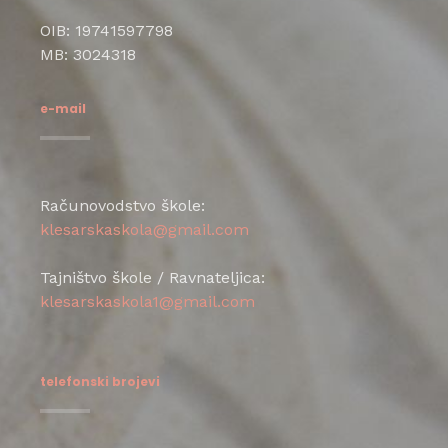
OIB: 19741597798
MB: 3024318
e-mail
Računovodstvo škole:
klesarskaskola@gmail.com
Tajništvo škole / Ravnateljica:
klesarskaskola1@gmail.com
telefonski brojevi