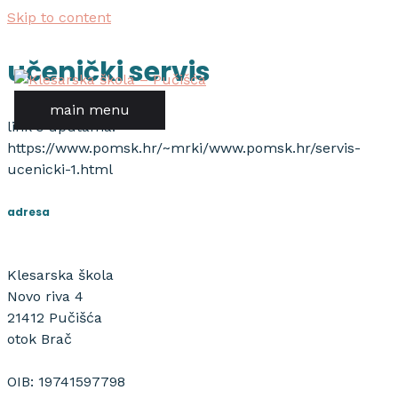
Skip to content
učenički servis
main menu
link s uputama:
https://www.pomsk.hr/~mrki/www.pomsk.hr/servis-
ucenicki-1.html
adresa
Klesarska škola
Novo riva 4
21412 Pučišća
otok Brač
OIB: 19741597798