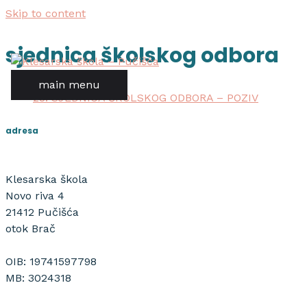
Skip to content
sjednica školskog odbora
main menu
28. SJEDNICA ŠKOLSKOG ODBORA – POZIV
adresa
Klesarska škola
Novo riva 4
21412 Pučišća
otok Brač
OIB: 19741597798
MB: 3024318