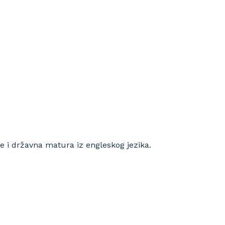
rada “tripun bokanić”
dokumenti
natječaji
je i državna matura iz engleskog jezika.