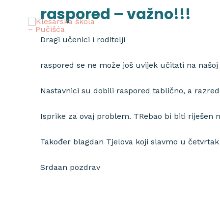
Skip
raspored – važno!!!
to
content
Dragi učenici i roditelji
raspored se ne može još uvijek učitati na našoj
Nastavnici su dobili raspored tablično, a razredn
Isprike za ovaj problem. TRebao bi biti riješen n
Također blagdan Tjelova koji slavmo u četvrtak d
Srdaan pozdrav