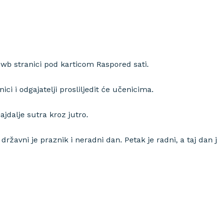
početna
o školi
nag
 wb stranici pod karticom Raspored sati.
ici i odgajatelji prosliljedit će učenicima.
ajdalje sutra kroz jutro.
ržavni je praznik i neradni dan. Petak je radni, a taj dan 