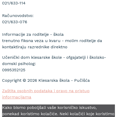
021/633-114
Računovodstvo:
021/633-076
Informacije za roditelje - škola
trenutno fiksna veza u kvaru - molim roditelje da
kontaktiraju razrednike direktno
Učenički dom klesarske škole - ofgajatelji i školsko-
domski psiholog:
0995352125
Copyright © 2026 Klesarska škola - Pučišća
Zaštita osobnih podataka i pravo na pristup
informacijama
Kako bismo poboljšali vaše korisničko iskustvo,
ponekad koristimo kolačiće. Neki kolačići koje koristimo