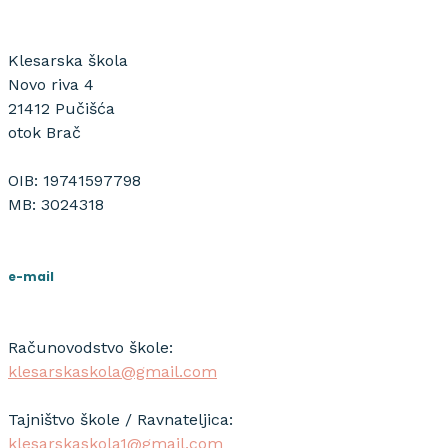
Klesarska škola
Novo riva 4
21412 Pučišća
otok Brač
OIB: 19741597798
MB: 3024318
e-mail
Računovodstvo škole:
klesarskaskola@gmail.com
Tajništvo škole / Ravnateljica:
klesarskaskola1@gmail.com