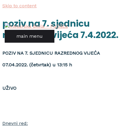
Skip to content
poziv na 7. sjednicu
razrednog vijeća 7.4.2022.
main menu
POZIV NA 7. SJEDNICU RAZREDNOG VIJEĆA
07.04.2022. (četvrtak) u 13:15 h
UŽIVO
Dnevni red: