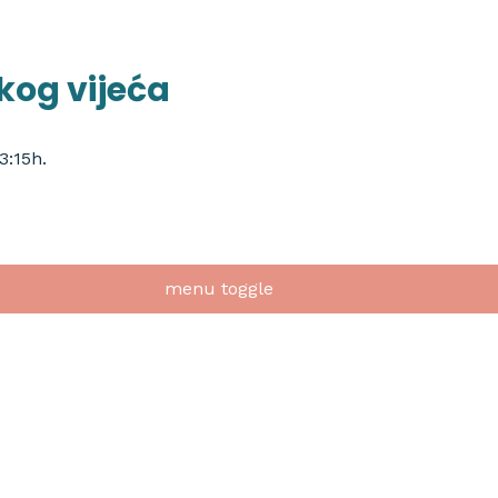
kog vijeća
3:15h.
menu toggle