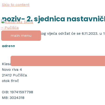
Skip to content
poziv- 2. sjednica nastavnič
2. sjednica Nastavničkog vijeća održat će se 6.11.2023. u 1
main menu
adresa
početna
o školi
Klesarska škola
Novo riva 4
21412 Pučišća
nagrada “tripun bokanić”
otok Brač
dokumenti
natječaji
OIB: 19741597798
MB: 3024318