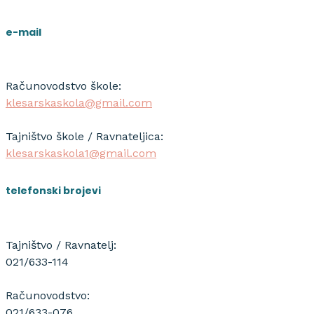
e-mail
Računovodstvo škole:
klesarskaskola@gmail.com
Tajništvo škole / Ravnateljica:
klesarskaskola1@gmail.com
telefonski brojevi
Tajništvo / Ravnatelj:
021/633-114
Računovodstvo:
021/633-076