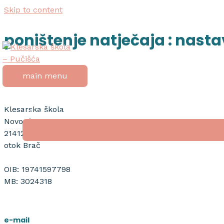
Skip to content
poništenje natječaja : nasta
adresa
main menu
početna
Klesarska škola
o školi
Novo riva 4
21412 Pučišća
otok Brač
nagrada “tripun bokanić”
OIB: 19741597798
dokumenti
MB: 3024318
natječaji
e-mail