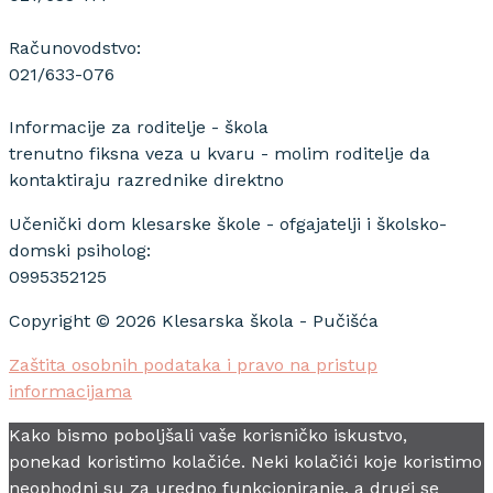
Računovodstvo:
021/633-076
Informacije za roditelje - škola
trenutno fiksna veza u kvaru - molim roditelje da
kontaktiraju razrednike direktno
Učenički dom klesarske škole - ofgajatelji i školsko-
domski psiholog:
0995352125
Copyright © 2026 Klesarska škola - Pučišća
Zaštita osobnih podataka i pravo na pristup
informacijama
Kako bismo poboljšali vaše korisničko iskustvo,
ponekad koristimo kolačiće. Neki kolačići koje koristimo
neophodni su za uredno funkcioniranje, a drugi se