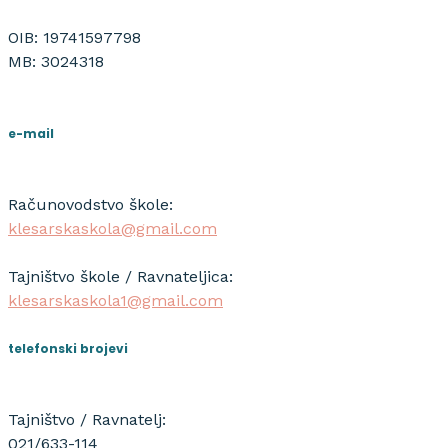
OIB: 19741597798
MB: 3024318
e-mail
Računovodstvo škole:
klesarskaskola@gmail.com
Tajništvo škole / Ravnateljica:
klesarskaskola1@gmail.com
telefonski brojevi
Tajništvo / Ravnatelj:
021/633-114