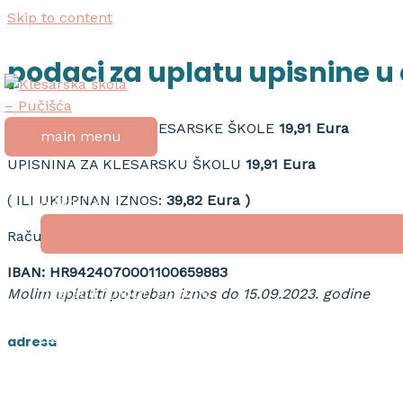
Skip to content
podaci za uplatu upisnine u
UPISNINA ZA DOM KLESARSKE ŠKOLE
19,91 Eura
main menu
UPISNINA ZA KLESARSKU ŠKOLU
19,91 Eura
početna
( ILI UKUPNAN IZNOS:
39,82 Eura )
o školi
Račun škole otvoren u OTP banci:
IBAN: HR9424070001100659883
nagrada “tripun bokanić”
Molim uplatiti potreban iznos do 15.09.2023. godine
dokumenti
natječaji
adresa