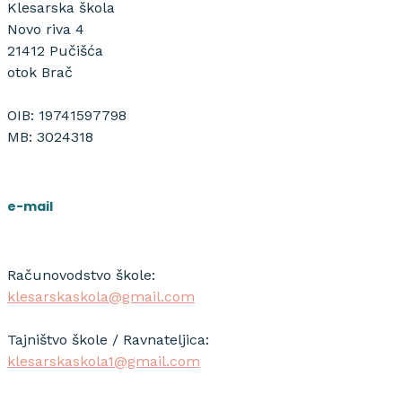
Klesarska škola
Novo riva 4
21412 Pučišća
otok Brač
OIB: 19741597798
MB: 3024318
e-mail
Računovodstvo škole:
klesarskaskola@gmail.com
Tajništvo škole / Ravnateljica:
klesarskaskola1@gmail.com