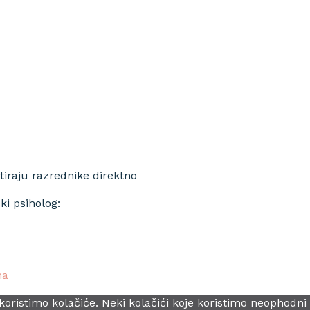
tiraju razrednike direktno
ki psiholog:
ma
oristimo kolačiće. Neki kolačići koje koristimo neophodni 