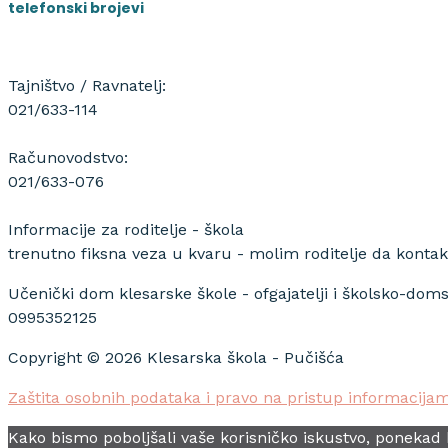
telefonski brojevi
Tajništvo / Ravnatelj:
021/633-114
Računovodstvo:
021/633-076
Informacije za roditelje - škola
trenutno fiksna veza u kvaru - molim roditelje da kontak
Učenički dom klesarske škole - ofgajatelji i školsko-doms
0995352125
Copyright © 2026 Klesarska škola - Pučišća
Zaštita osobnih podataka i pravo na pristup informacija
Kako bismo poboljšali vaše korisničko iskustvo, ponekad k