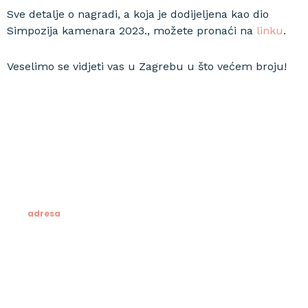
Sve detalje o nagradi, a koja je dodijeljena kao dio
Simpozija kamenara 2023., možete pronaći na
linku
.
Veselimo se vidjeti vas u Zagrebu u što većem broju!
adresa
Klesarska škola
Novo riva 4