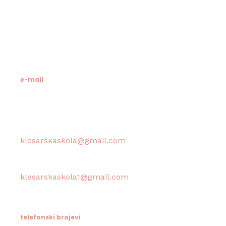
21412 Pučišća
otok Brač
OIB: 19741597798
MB: 3024318
e-mail
Računovodstvo škole:
klesarskaskola@gmail.com
Tajništvo škole / Ravnateljica:
klesarskaskola1@gmail.com
telefonski brojevi