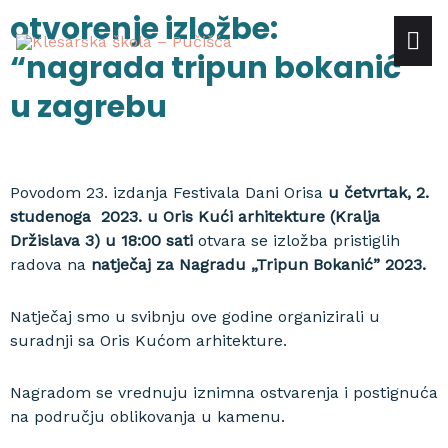
Skip
otvorenje izložbe:
mai
to
“nagrada tripun bokanić”
content
me
u zagrebu
Povodom 23. izdanja Festivala Dani Orisa
u četvrtak, 2.
studenoga 2023. u Oris Kući arhitekture (Kralja
Držislava 3) u 18:00 sati
otvara se izložba pristiglih
radova na
natječaj za Nagradu „Tripun Bokanić” 2023.
Natječaj smo u svibnju ove godine organizirali u
suradnji sa Oris Kućom arhitekture.
Nagradom se vrednuju iznimna ostvarenja i postignuća
na području oblikovanja u kamenu.