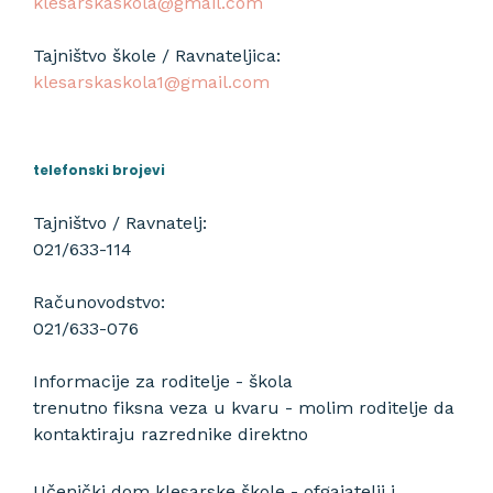
klesarskaskola@gmail.com
Tajništvo škole / Ravnateljica:
klesarskaskola1@gmail.com
telefonski brojevi
Tajništvo / Ravnatelj:
021/633-114
Računovodstvo:
021/633-076
Informacije za roditelje - škola
trenutno fiksna veza u kvaru - molim roditelje da
kontaktiraju razrednike direktno
Učenički dom klesarske škole - ofgajatelji i