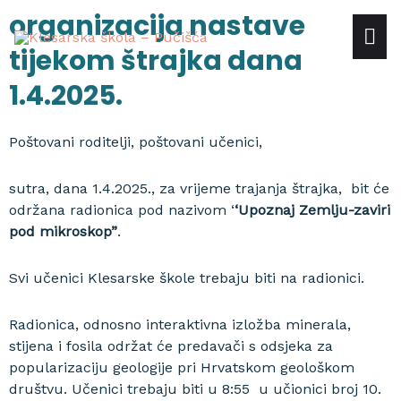
Skip
organizacija nastave
mai
to
tijekom štrajka dana
content
me
1.4.2025.
Poštovani roditelji, poštovani učenici,
sutra, dana 1.4.2025., za vrijeme trajanja štrajka, bit će
održana radionica pod nazivom ‘
‘Upoznaj Zemlju-zaviri
pod mikroskop”
.
Svi učenici Klesarske škole trebaju biti na radionici.
Radionica, odnosno interaktivna izložba minerala,
stijena i fosila održat će predavači s odsjeka za
popularizaciju geologije pri Hrvatskom geološkom
društvu. Učenici trebaju biti u 8:55 u učionici broj 10.