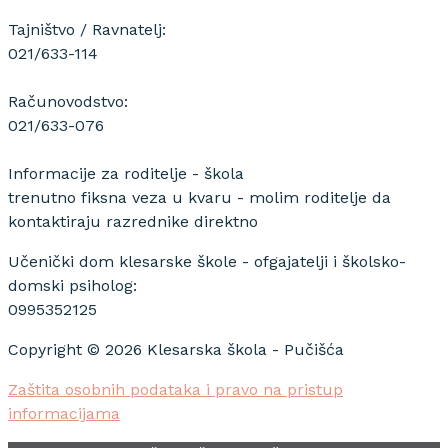
Tajništvo / Ravnatelj:
021/633-114
Računovodstvo:
021/633-076
Informacije za roditelje - škola
trenutno fiksna veza u kvaru - molim roditelje da
kontaktiraju razrednike direktno
Učenički dom klesarske škole - ofgajatelji i školsko-
domski psiholog:
0995352125
Copyright © 2026 Klesarska škola - Pučišća
Zaštita osobnih podataka i pravo na pristup
informacijama