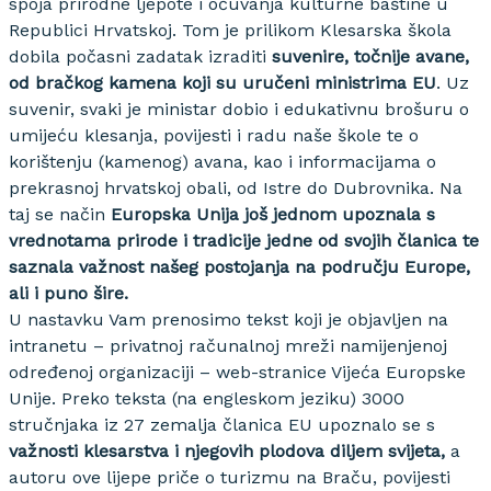
spoja prirodne ljepote i očuvanja kulturne baštine u
Republici Hrvatskoj. Tom je prilikom Klesarska škola
dobila počasni zadatak izraditi
suvenire, točnije avane,
od bračkog kamena koji su uručeni ministrima EU
. Uz
suvenir, svaki je ministar dobio i edukativnu brošuru o
umijeću klesanja, povijesti i radu naše škole te o
korištenju (kamenog) avana, kao i informacijama o
prekrasnoj hrvatskoj obali, od Istre do Dubrovnika. Na
taj se način
Europska Unija još jednom upoznala s
vrednotama prirode i tradicije jedne od svojih članica te
saznala važnost našeg postojanja na području Europe,
ali i puno šire.
U nastavku Vam prenosimo tekst koji je objavljen na
intranetu – privatnoj računalnoj mreži namijenjenoj
određenoj organizaciji – web-stranice Vijeća Europske
Unije. Preko teksta (na engleskom jeziku) 3000
stručnjaka iz 27 zemalja članica EU upoznalo se s
važnosti klesarstva i njegovih plodova diljem svijeta,
a
autoru ove lijepe priče o turizmu na Braču, povijesti