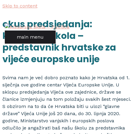
Skip to content
okus predsjedanja:
klesarska škola –
main menu
predstavnik hrvatske za
vijeće europske unije
Svima nam je već dobro poznato kako je Hrvatska od 1.
siječnja ove godine centar Vijeća Europske Unije. U
sklopu predsjedanja Vijeća ove zajednice, države se
članice izmjenjuju na tom položaju svakih šest mjeseci.
S obzirom na to da će Hrvatska biti u ulozi “glavne
države” Vijeća Unije još 20 dana, do 30. lipnja 2020.
godine, Ministarstvo vanjskih i europskih poslova
odlučilo je angažirati baš našu školu za predstavnika