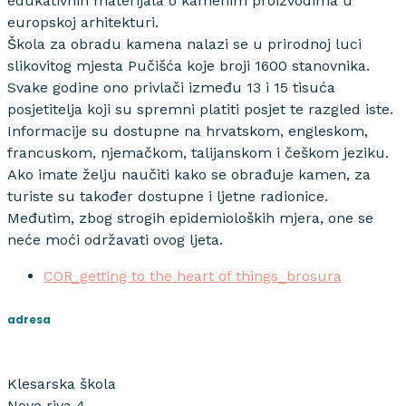
edukativnih materijala o kamenim proizvodima u
europskoj arhitekturi.
Škola za obradu kamena nalazi se u prirodnoj luci
slikovitog mjesta Pučišća koje broji 1600 stanovnika.
Svake godine ono privlači između 13 i 15 tisuća
posjetitelja koji su spremni platiti posjet te razgled iste.
Informacije su dostupne na hrvatskom, engleskom,
francuskom, njemačkom, talijanskom i češkom jeziku.
Ako imate želju naučiti kako se obrađuje kamen, za
turiste su također dostupne i ljetne radionice.
Međutim, zbog strogih epidemioloških mjera, one se
neće moći održavati ovog ljeta.
COR_getting to the heart of things_brosura
adresa
Klesarska škola
Novo riva 4