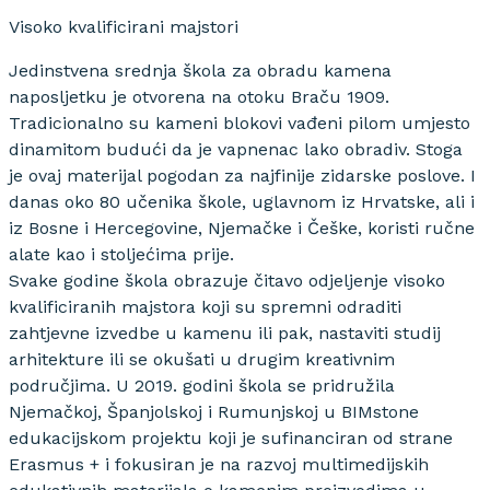
Visoko kvalificirani majstori
Jedinstvena srednja škola za obradu kamena
naposljetku je otvorena na otoku Braču 1909.
Tradicionalno su kameni blokovi vađeni pilom umjesto
dinamitom budući da je vapnenac lako obradiv. Stoga
je ovaj materijal pogodan za najfinije zidarske poslove. I
danas oko 80 učenika škole, uglavnom iz Hrvatske, ali i
iz Bosne i Hercegovine, Njemačke i Češke, koristi ručne
alate kao i stoljećima prije.
Svake godine škola obrazuje čitavo odjeljenje visoko
kvalificiranih majstora koji su spremni odraditi
zahtjevne izvedbe u kamenu ili pak, nastaviti studij
arhitekture ili se okušati u drugim kreativnim
područjima. U 2019. godini škola se pridružila
Njemačkoj, Španjolskoj i Rumunjskoj u BIMstone
edukacijskom projektu koji je sufinanciran od strane
Erasmus + i fokusiran je na razvoj multimedijskih