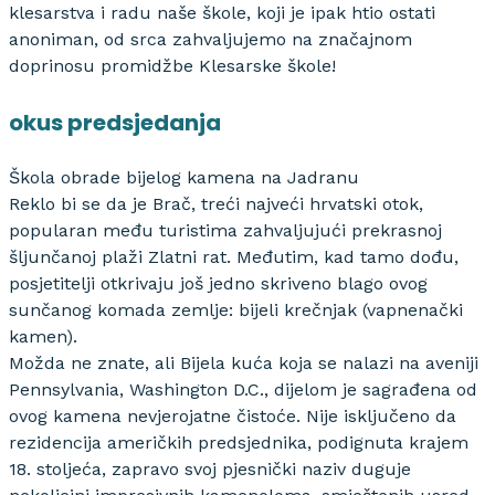
klesarstva i radu naše škole, koji je ipak htio ostati
anoniman, od srca zahvaljujemo na značajnom
doprinosu promidžbe Klesarske škole!
okus predsjedanja
Škola obrade bijelog kamena na Jadranu
Reklo bi se da je Brač, treći najveći hrvatski otok,
popularan među turistima zahvaljujući prekrasnoj
šljunčanoj plaži Zlatni rat. Međutim, kad tamo dođu,
posjetitelji otkrivaju još jedno skriveno blago ovog
sunčanog komada zemlje: bijeli krečnjak (vapnenački
kamen).
Možda ne znate, ali Bijela kuća koja se nalazi na aveniji
Pennsylvania, Washington D.C., dijelom je sagrađena od
ovog kamena nevjerojatne čistoće. Nije isključeno da
rezidencija američkih predsjednika, podignuta krajem
18. stoljeća, zapravo svoj pjesnički naziv duguje