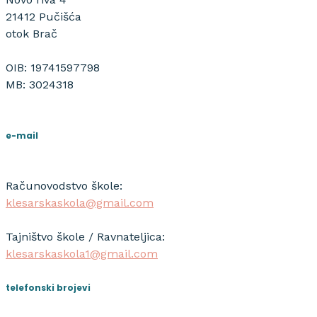
21412 Pučišća
otok Brač
OIB: 19741597798
MB: 3024318
e-mail
Računovodstvo škole:
klesarskaskola@gmail.com
Tajništvo škole / Ravnateljica:
klesarskaskola1@gmail.com
telefonski brojevi