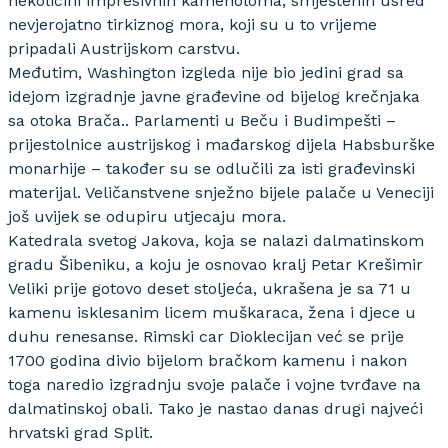
nekolicini impresivnih kamenoloma, smještenih usred
nevjerojatno tirkiznog mora, koji su u to vrijeme
pripadali Austrijskom carstvu.
Međutim, Washington izgleda nije bio jedini grad sa
idejom izgradnje javne građevine od bijelog krečnjaka
sa otoka Brača.. Parlamenti u Beču i Budimpešti –
prijestolnice austrijskog i mađarskog dijela Habsburške
monarhije – također su se odlučili za isti građevinski
materijal. Veličanstvene snježno bijele palače u Veneciji
još uvijek se odupiru utjecaju mora.
Katedrala svetog Jakova, koja se nalazi dalmatinskom
gradu Šibeniku, a koju je osnovao kralj Petar Krešimir
Veliki prije gotovo deset stoljeća, ukrašena je sa 71 u
kamenu isklesanim licem muškaraca, žena i djece u
duhu renesanse. Rimski car Dioklecijan već se prije
1700 godina divio bijelom bračkom kamenu i nakon
toga naredio izgradnju svoje palače i vojne tvrđave na
dalmatinskoj obali. Tako je nastao danas drugi najveći
hrvatski grad Split.