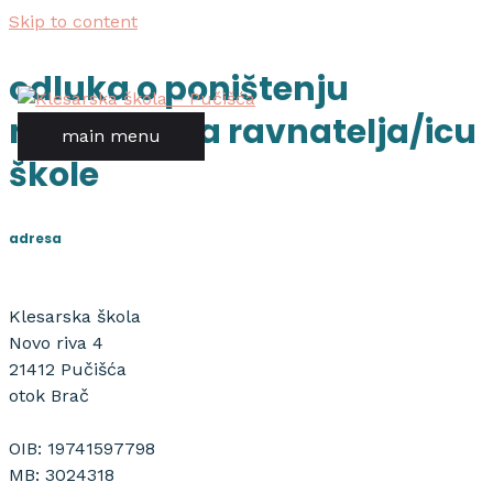
Skip to content
odluka o poništenju
natječaja za ravnatelja/icu
main menu
škole
adresa
Klesarska škola
Novo riva 4
21412 Pučišća
otok Brač
OIB: 19741597798
MB: 3024318