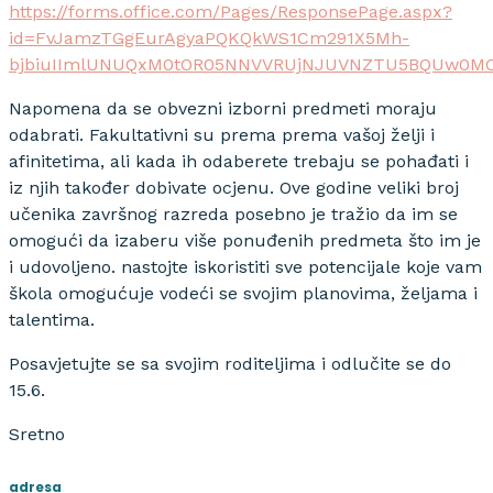
https://forms.office.com/Pages/ResponsePage.aspx?
id=FvJamzTGgEurAgyaPQKQkWS1Cm291X5Mh-
bjbiuIImlUNUQxM0tOR05NNVVRUjNJUVNZTU5BQUw0M
Napomena da se obvezni izborni predmeti moraju
odabrati. Fakultativni su prema prema vašoj želji i
afinitetima, ali kada ih odaberete trebaju se pohađati i
iz njih također dobivate ocjenu. Ove godine veliki broj
učenika završnog razreda posebno je tražio da im se
omogući da izaberu više ponuđenih predmeta što im je
i udovoljeno. nastojte iskoristiti sve potencijale koje vam
škola omogućuje vodeći se svojim planovima, željama i
talentima.
Posavjetujte se sa svojim roditeljima i odlučite se do
15.6.
Sretno
adresa