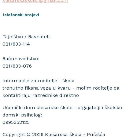
klesarskaskola1@gmail.com
telefonski brojevi
Tajništvo / Ravnatelj:
021/633-114
Računovodstvo:
021/633-076
Informacije za roditelje - škola
trenutno fiksna veza u kvaru - molim roditelje da
kontaktiraju razrednike direktno
Učenički dom klesarske škole - ofgajatelji i školsko-
domski psiholog:
0995352125
Copyright © 2026 Klesarska škola - Pučišća