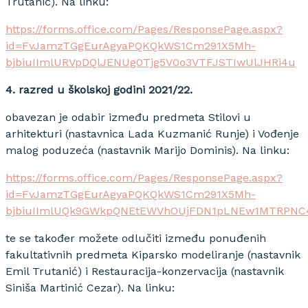
Trutanić). Na linku:
https://forms.office.com/Pages/ResponsePage.aspx?
id=FvJamzTGgEurAgyaPQKQkWS1Cm291X5Mh-
bjbiuIImlURVpDQlJENUg0Tjg5V0o3VTFJSTIwUlJHRi4u
4. razred u školskoj godini 2021/22.
obavezan je odabir između predmeta Stilovi u
arhitekturi (nastavnica Lada Kuzmanić Runje) i Vođenje
malog poduzeća (nastavnik Marijo Dominis). Na linku:
https://forms.office.com/Pages/ResponsePage.aspx?
id=FvJamzTGgEurAgyaPQKQkWS1Cm291X5Mh-
bjbiuIImlUQk9GWkpQNEtEWVhOUjFDN1pLNEw1MTRPNC
te se također možete odlučiti između ponuđenih
fakultativnih predmeta Kiparsko modeliranje (nastavnik
Emil Trutanić) i Restauracija-konzervacija (nastavnik
Siniša Martinić Cezar). Na linku: