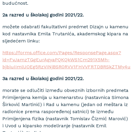
budućnost.
2a razred u školskoj godini 2021/22.
možete odabrati fakultativni predmet Dizajn u kamenu
kod nastavnika Emila Trutanića, akademskog kipara na
sljedećem linku:
https://forms.office.com/Pages/ResponsePage.aspx?
id=FvJamzTGgEurAgyaPQKQkWS1Cm291X5Mh-
bjbiuIImlUOEg5RzVINjBSR0RVV1FHVVFRTDBRSkZTMy4u
3a razred u školskoj godini 2021/22.
morate se odlučiti između obveznih izbornih predmeta
Primijenjena kemija u kamenarstvu (nastavnica Simona
Širković Martinić) i Rad u kamenu (jedan od meštara iz
radionice prema raspoređenoj satnici) te između
Primijenjena fizika (nastavnik Tomislav Čizmić Marović)
i Uvod u kiparsko modeliranje (nastavnik Emil