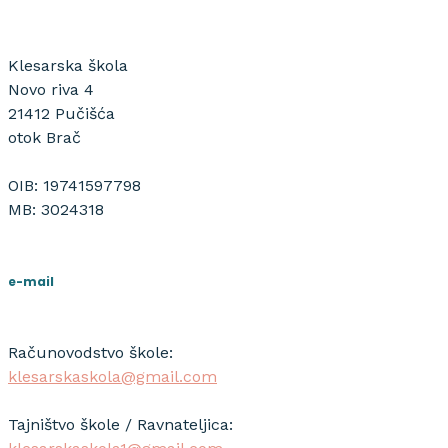
Klesarska škola
Novo riva 4
21412 Pučišća
otok Brač
OIB: 19741597798
MB: 3024318
e-mail
Računovodstvo škole:
klesarskaskola@gmail.com
Tajništvo škole / Ravnateljica: