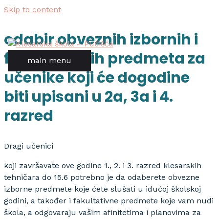
Skip to content
odabir obveznih izbornih i
fakultativnih predmeta za
main menu
učenike koji će dogodine
biti upisani u 2a, 3a i 4.
razred
Dragi učenici
koji završavate ove godine 1., 2. i 3. razred klesarskih
tehničara do 15.6 potrebno je da odaberete obvezne
izborne predmete koje ćete slušati u idućoj školskoj
godini, a također i fakultativne predmete koje vam nudi
škola, a odgovaraju vašim afinitetima i planovima za