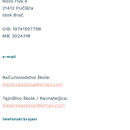
Novo riva 4
21412 Pučišća
otok Brač
OIB: 19741597798
MB: 3024318
e-mail
Računovodstvo škole:
klesarskaskola@gmail.com
Tajništvo škole / Ravnateljica:
klesarskaskola1@gmail.com
telefonski brojevi