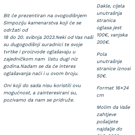
Dakle, cijela
unutrašnja
Bit će prezentiran na ovogodišnjem
stranica
Simpoziju kamenarstva koji će se
oglasa jest
održati od
100€, vanjska
18 do 20. svibnja 2023.
Neki od Vas naši
200€.
su dugogodišnji suradnici te svoje
tvrtke i proizvode oglašavaju u
Pola
zajedničkom nam listu dugi niz
unutrašnje
godina.
Nadam se da će interes
stranice iznosi
oglašavanja naći i u ovom broju.
50€.
Oni koji do sada nisu koristili ovu
Format 16×24
mogućnost, a zainteresirani su,
cm
pozivamo da nam se pridruže.
Molim da Vaše
zahtjeve
pošaljete
najdalje do