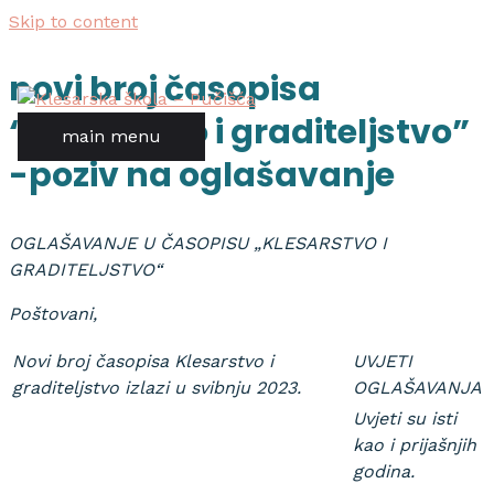
Skip to content
novi broj časopisa
“klesarstvo i graditeljstvo”
main menu
-poziv na oglašavanje
OGLAŠAVANJE U ČASOPISU „KLESARSTVO I
GRADITELJSTVO“
Poštovani
,
Novi broj časopisa Klesarstvo i
UVJETI
graditeljstvo izlazi u svibnju 2023.
OGLAŠAVANJA
Uvjeti su isti
kao i prijašnjih
godina.