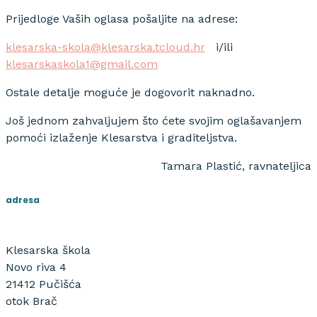
Prijedloge Vaših oglasa pošaljite na adrese:
klesarska-skola@klesarska.tcloud.hr
i/ili
klesarskaskola1@gmail.com
Ostale detalje moguće je dogovorit naknadno.
Još jednom zahvaljujem što ćete svojim oglašavanjem
pomoći izlaženje Klesarstva i graditeljstva.
Tamara Plastić, ravnateljica
adresa
Klesarska škola
Novo riva 4
21412 Pučišća
otok Brač