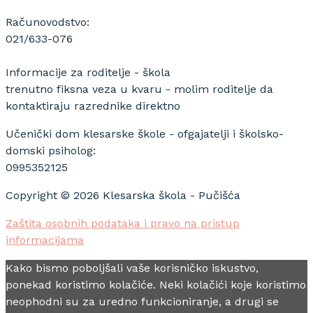
Računovodstvo:
021/633-076
Informacije za roditelje - škola
trenutno fiksna veza u kvaru - molim roditelje da
kontaktiraju razrednike direktno
Učenički dom klesarske škole - ofgajatelji i školsko-
domski psiholog:
0995352125
Copyright © 2026 Klesarska škola - Pučišća
Zaštita osobnih podataka i pravo na pristup
informacijama
Kako bismo poboljšali vaše korisničko iskustvo,
ponekad koristimo kolačiće. Neki kolačići koje koristimo
neophodni su za uredno funkcioniranje, a drugi se