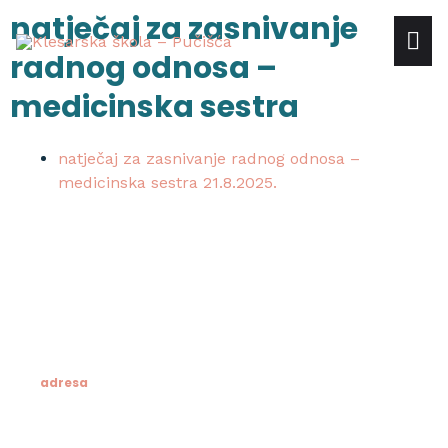
Skip
natječaj za zasnivanje
mai
to
radnog odnosa –
content
me
medicinska sestra
natječaj za zasnivanje radnog odnosa –
medicinska sestra 21.8.2025.
adresa