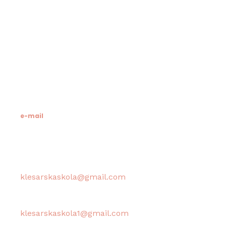
Klesarska škola
Novo riva 4
21412 Pučišća
otok Brač
OIB: 19741597798
MB: 3024318
e-mail
Računovodstvo škole:
klesarskaskola@gmail.com
Tajništvo škole / Ravnateljica:
klesarskaskola1@gmail.com