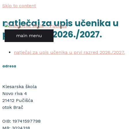
Skip to content
natječaj za upis učenika u
prvi razred 2026./2027.
main menu
natječaj za upis učenika u prvi razred 2026./2027.
adresa
Klesarska škola
Novo riva 4
21412 Pučišća
otok Brač
OIB: 19741597798
MB: 3024318