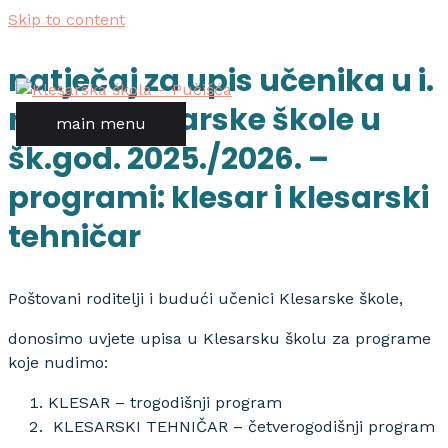
Skip to content
natječaj za upis učenika u i.
razred klesarske škole u
main menu
šk.god. 2025./2026. –
programi: klesar i klesarski
tehničar
Poštovani roditelji i budući učenici Klesarske škole,
donosimo uvjete upisa u Klesarsku školu za programe
koje nudimo:
KLESAR – trogodišnji program
KLESARSKI TEHNIČAR – četverogodišnji program