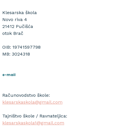
Klesarska škola
Novo riva 4
21412 Pučišća
otok Brač
OIB: 19741597798
MB: 3024318
e-mail
Računovodstvo škole:
klesarskaskola@gmail.com
Tajništvo škole / Ravnateljica:
klesarskaskola1@gmail.com