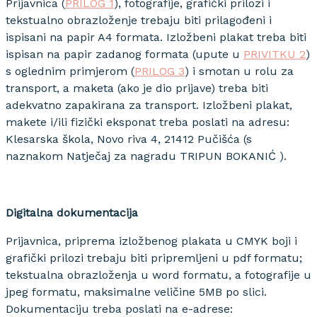
Prijavnica (
PRILOG 1
), fotografije, grafički prilozi i
tekstualno obrazloženje trebaju biti prilagođeni i
ispisani na papir A4 formata. Izložbeni plakat treba biti
ispisan na papir zadanog formata (upute u
PRIVITKU 2
)
s oglednim primjerom (
PRILOG 3
) i smotan u rolu za
transport, a maketa (ako je dio prijave) treba biti
adekvatno zapakirana za transport. Izložbeni plakat,
makete i/ili fizički eksponat treba poslati na adresu:
Klesarska škola, Novo riva 4, 21412 Pučišća (s
naznakom Natječaj za nagradu TRIPUN BOKANIĆ ).
Digitalna dokumentacija
Prijavnica, priprema izložbenog plakata u CMYK boji i
grafički prilozi trebaju biti pripremljeni u pdf formatu;
tekstualna obrazloženja u word formatu, a fotografije u
jpeg formatu, maksimalne veličine 5MB po slici.
Dokumentaciju treba poslati na e-adrese: