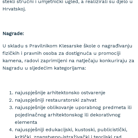
stekli stručni i umjetnički ugled, a realizirali su djelo u
Hrvatskoj.
Nagrade:
U skladu s Pravilnikom Klesarske škole o nagrađivanju
fizičkih i pravnih osoba za dostignuća u promociji
kamena, radovi zaprimljeni na natječaju konkuriraju za
Nagradu u sljedećim kategorijama:
najuspješnije arhitektonsko ostvarenje
najuspješniji restauratorski zahvat
najuspješnije oblikovanje uporabnog predmeta ili
pojedinačnog arhitektonskog ili dekorativnog
elementa
najuspješniji edukacijski, kustoski, publicistički,
kritički, znanstveno-istraživački i teorijski rad