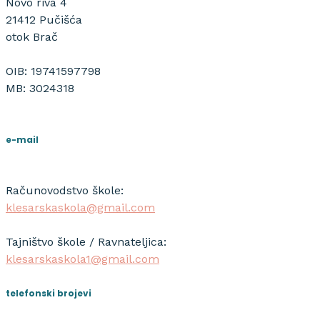
Novo riva 4
21412 Pučišća
otok Brač
OIB: 19741597798
MB: 3024318
e-mail
Računovodstvo škole:
klesarskaskola@gmail.com
Tajništvo škole / Ravnateljica:
klesarskaskola1@gmail.com
telefonski brojevi