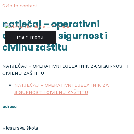
Skip to content
natječaj – operativni
djelatnik za sigurnost i
main menu
civilnu zaštitu
NATJEČAJ – OPERATIVNI DJELATNIK ZA SIGURNOST I
CIVILNU ZAŠTITU
NATJEČAJ – OPERATIVNI DJELATNIK ZA
SIGURNOST I CIVILNU ZAŠTITU
adresa
Klesarska škola