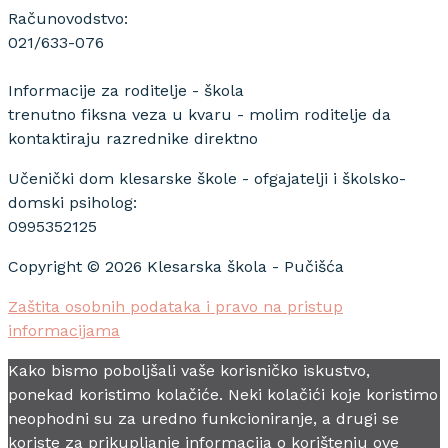
Računovodstvo:
021/633-076
Informacije za roditelje - škola
trenutno fiksna veza u kvaru - molim roditelje da
kontaktiraju razrednike direktno
Učenički dom klesarske škole - ofgajatelji i školsko-
domski psiholog:
0995352125
Copyright © 2026 Klesarska škola - Pučišća
Zaštita osobnih podataka i pravo na pristup
informacijama
Kako bismo poboljšali vaše korisničko iskustvo,
ponekad koristimo kolačiće. Neki kolačići koje koristimo
neophodni su za uredno funkcioniranje, a drugi se
koriste za prikupljanje informacija o korištenju ove