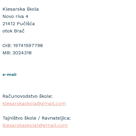
Klesarska škola
Novo riva 4
21412 Pučišća
otok Brač
OIB: 19741597798
MB: 3024318
e-mail
Računovodstvo škole:
klesarskaskola@gmail.com
Tajništvo škole / Ravnateljica:
klesarskaskola1@gmail.com