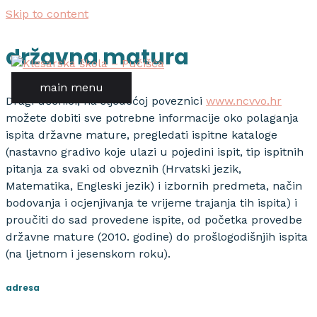
Skip to content
državna matura
main menu
Dragi učenici, na sljedećoj poveznici
www.ncvvo.hr
možete dobiti sve potrebne informacije oko polaganja
ispita državne mature, pregledati ispitne kataloge
(nastavno gradivo koje ulazi u pojedini ispit, tip ispitnih
pitanja za svaki od obveznih (Hrvatski jezik,
Matematika, Engleski jezik) i izbornih predmeta, način
bodovanja i ocjenjivanja te vrijeme trajanja tih ispita) i
proučiti do sad provedene ispite, od početka provedbe
državne mature (2010. godine) do prošlogodišnjih ispita
(na ljetnom i jesenskom roku).
adresa