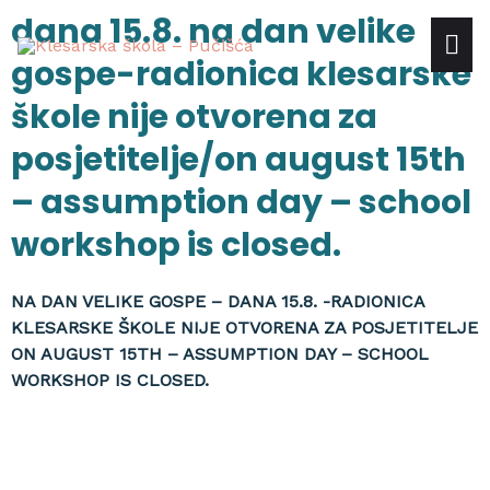
Skip
dana 15.8. na dan velike
mai
to
gospe-radionica klesarske
content
me
škole nije otvorena za
posjetitelje/on august 15th
– assumption day – school
workshop is closed.
NA DAN VELIKE GOSPE – DANA 15.8. -RADIONICA
KLESARSKE ŠKOLE NIJE OTVORENA ZA POSJETITELJE
ON AUGUST 15TH – ASSUMPTION DAY – SCHOOL
WORKSHOP IS CLOSED.