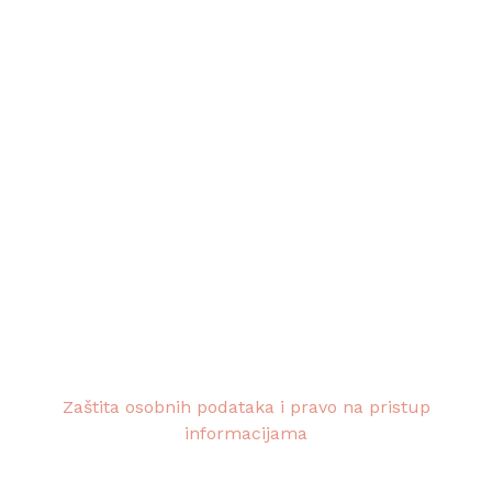
Informacije za roditelje - škola
trenutno fiksna veza u kvaru - molim roditelje
da kontaktiraju razrednike direktno
Učenički dom klesarske škole - ofgajatelji i
školsko-domski psiholog:
0995352125
Copyright © 2026 Klesarska škola - Pučišća
Zaštita osobnih podataka i pravo na pristup
informacijama