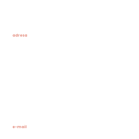
adresa
Klesarska škola
Novo riva 4
21412 Pučišća
otok Brač
OIB: 19741597798
MB: 3024318
e-mail