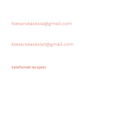
Računovodstvo škole:
klesarskaskola@gmail.com
Tajništvo škole / Ravnateljica:
klesarskaskola1@gmail.com
telefonski brojevi
Tajništvo / Ravnatelj:
021/633-114
Računovodstvo:
021/633-076