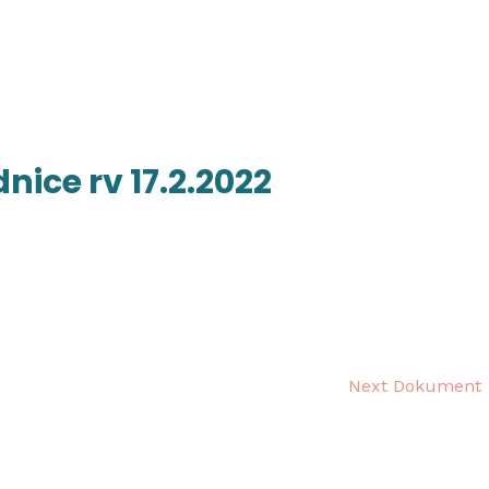
početna
o školi
nag
dnice rv 17.2.2022
Next Dokument