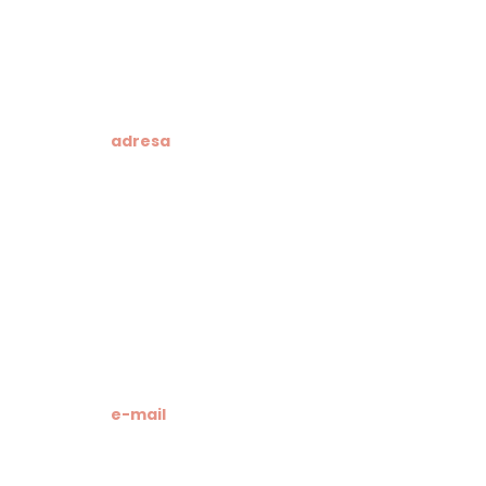
adresa
Klesarska škola
Novo riva 4
21412 Pučišća
otok Brač
OIB: 19741597798
MB: 3024318
e-mail
Računovodstvo škole: