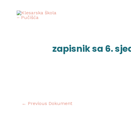
Skip
to
content
Post
navigation
zapisnik sa 6. sje
←
Previous Dokument