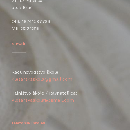
21412 Pučišća
otok Brač
OIB: 19741597798
MB: 3024318
e-mail
Računovodstvo škole:
klesarskaskola@gmail.com
Tajništvo škole / Ravnateljica:
klesarskaskola1@gmail.com
telefonski brojevi