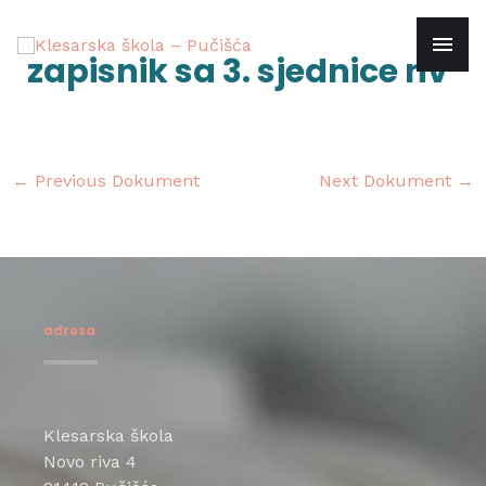
Skip
mai
to
Post
zapisnik sa 3. sjednice nv
content
navigation
men
←
Previous Dokument
Next Dokument
→
adresa
Klesarska škola
Novo riva 4